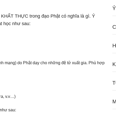
Ỷ
ữ KHẤT THỰC trong đạo Phật có nghĩa là gì. Ý
t học như sau:
C
H
ính mạng) do Phật dạy cho những đệ tử xuất gia. Phù hợp
K
T
ừa, v.v…)
M
 như sau: