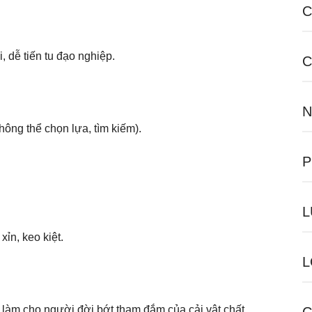
C
, dễ tiến tu đạo nghiệp.
C
N
hông thể chọn lựa, tìm kiếm).
P
L
xỉn, keo kiệt.
L
) làm cho người đời bớt tham đắm của cải vật chất.