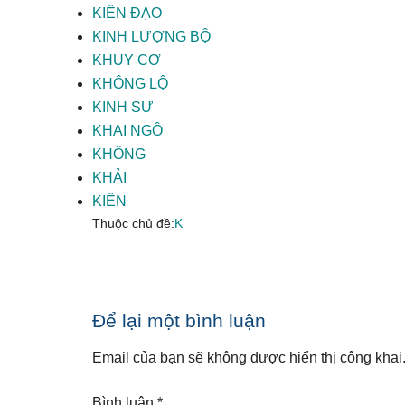
KIẾN ĐẠO
KINH LƯỢNG BỘ
KHUY CƠ
KHÔNG LỘ
KINH SƯ
KHAI NGỘ
KHÔNG
KHẢI
KIẾN
Thuộc chủ đề:
K
Reader
Để lại một bình luận
Interactions
Email của bạn sẽ không được hiển thị công khai
Bình luận
*