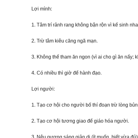
Lợi mình:
1. Tâm trí rảnh rang không bận rộn vì kế sinh nhai
2. Trừ tâm kiêu căng ngã mạn.
3. Không thể tham ăn ngon (vì ai cho gì ăn nấy; k
4. Có nhiều thì giờ để hành đạo.
Lợi người:
1. Tạo cơ hội cho người bố thí đoạn trừ lòng bủn 
2. Tạo cơ hội tương giao để giáo hóa người.
3. Nêu gương sáng giản dị (ít muốn, biết vừa đủ