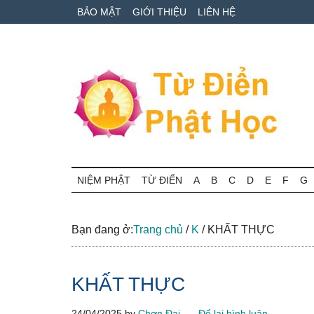
Skip
Skip
Bỏ
BẢO MẬT
GIỚI THIỆU
LIÊN HỆ
to
to
qua
main
secondary
primary
content
menu
sidebar
Từ
Tra
cứu
NIỆM PHẬT
TỪ ĐIỂN
A
B
C
D
E
F
G
điển
thuật
ngữ
Phật
Phật
Bạn đang ở:
Trang chủ
/
K
/
KHẤT THỰC
học
học
online
KHẤT THỰC
24/04/2025
by
Chơn Đại
Để lại bình luận