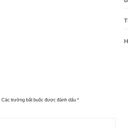
B
T
H
.
Các trường bắt buộc được đánh dấu
*