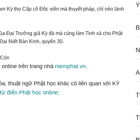
Ý
ơi Kỳ thọ Cấp cô Độc viên mà thuyết pháp, chỉ nẻo lành
B
a Đại Trưởng giả Kỳ đà mà cúng làm Tinh xá cho Phật
 Đại Niết Bàn Kinh, quyển 30.
N
 Còn
 online trên trang nhà
niemphat.vn
.
A
óa, thuật ngữ Phật học khác có liên quan với KỲ
từ điển Phật học online
:
T
T