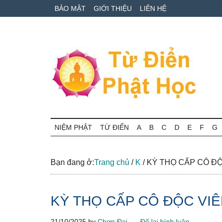
Skip
Skip
Bỏ
BẢO MẬT
GIỚI THIỆU
LIÊN HỆ
to
to
qua
main
secondary
primary
content
menu
sidebar
Từ
Tra
cứu
NIỆM PHẬT
TỪ ĐIỂN
A
B
C
D
E
F
G
điển
thuật
ngữ
Phật
Phật
Bạn đang ở:
Trang chủ
/
K
/
KỲ THỌ CẤP CÔ ĐỘ
học
học
online
KỲ THỌ CẤP CÔ ĐỘC VI
21/10/2025
by
Chơn Đại
Để lại bình luận