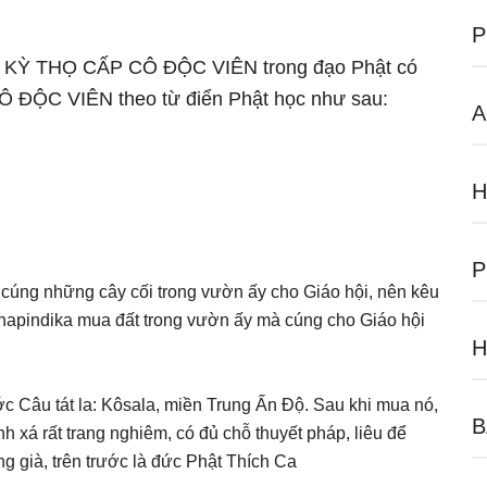
P
ngữ KỲ THỌ CẤP CÔ ĐỘC VIÊN trong đạo Phật có
CÔ ĐỘC VIÊN theo từ điển Phật học như sau:
A
H
P
cúng những cây cối trong vườn ấy cho Giáo hội, nên kêu
hapindika mua đất trong vườn ấy mà cúng cho Giáo hội
H
 Câu tát la: Kôsala, miền Trung Ấn Độ. Sau khi mua nó,
B
 xá rất trang nghiêm, có đủ chỗ thuyết pháp, liêu để
g già, trên trước là đức Phật Thích Ca