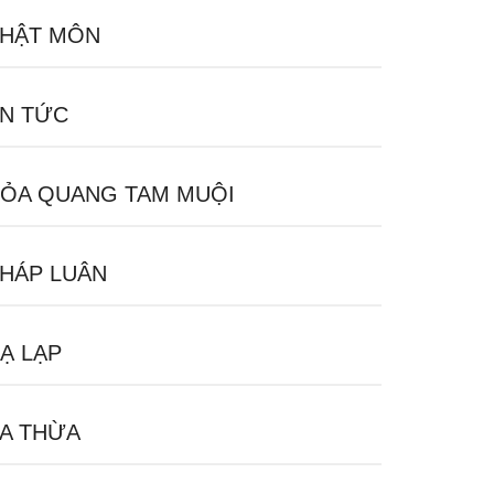
HẬT MÔN
N TỨC
ỎA QUANG TAM MUỘI
HÁP LUÂN
Ạ LẠP
A THỪA