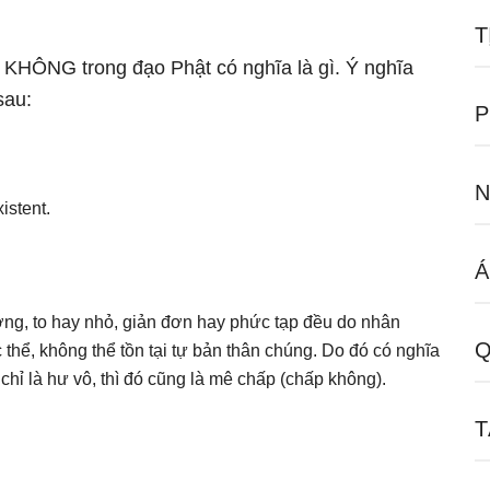
T
ữ KHÔNG trong đạo Phật có nghĩa là gì. Ý nghĩa
sau:
P
N
istent.
Á
ượng, to hay nhỏ, giản đơn hay phức tạp đều do nhân
Q
hể, không thể tồn tại tự bản thân chúng. Do đó có nghĩa
chỉ là hư vô, thì đó cũng là mê chấp (chấp không).
T