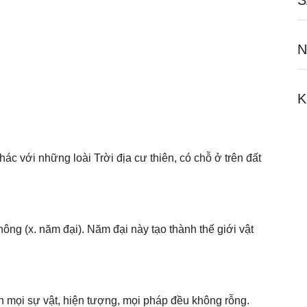
S
N
K
ác với những loài Trời địa cư thiên, có chỗ ở trên đất
không (x. năm đại). Năm đại này tạo thành thế giới vật
 mọi sự vật, hiện tượng, mọi pháp đều không rỗng.