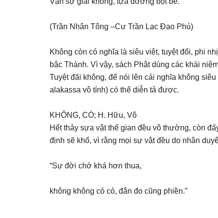
Vạn sự giai không, tựa dường bọt bể.”
(Trần Nhân Tông –Cư Trần Lạc Đạo Phú)
Không còn có nghĩa là siêu việt, tuyệt đối, phi 
bậc Thánh. Vì vậy, sách Phật dùng các khái niệ
Tuyệt đãi không, để nói lên cái nghĩa không siêu
alakassa vô tính) có thể diễn tả được.
KHÔNG, CÓ; H. Hữu, Vô
Hết thảy sựa vật thế gian đều vô thường, còn đấy,
định sẽ khổ, vì rằng mọi sự vật đều do nhân duy
“Sự đời chớ khá hơn thua,
không không có có, đắn đo cũng phiền.”