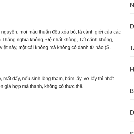
N
D
nhị nguyên, mọi mâu thuẫn đều xóa bỏ, là cảnh giới của các
m Thắng nghĩa không, Đệ nhất không, Tất cánh không,
T
 việt này, một cái không mà không có danh từ nào (S.
H
 mất đấy, nếu sinh lòng tham, bám lấy, vơ lấy thì nhất
ên giả hợp mà thành, không có thực thể.
B
D