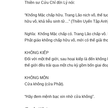
Thiền sư Cứu Chỉ đời Lý nói:
“Khổng Mặc chấp hữu. Trang Lão nịch vô, thế tục 
hữu vô, khả liễu sinh tử…” (Thiền Uyển Tập Anh)
Nghĩa: Khổng Mặc chấp có. Trang Lão chấp vô. Sá
Phật giáo không chấp hữu vô, mới có thể giải tho
KHÔNG KIẾP
Đối với một thế giới, sau hoại kiếp là đến không k
thế giới đều trải qua một chu kỳ gồm bốn giai đoạn
KHÔNG MÔN
Cửa không (cửa Phật).
“Hãy đem mệnh bạc xin nhờ cửa không”.