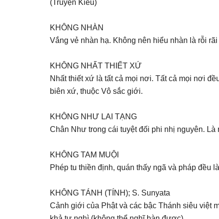
(Truyện Kiều)
KHÔNG NHÀN
Vắng vẻ nhàn hạ. Không nên hiểu nhàn là rỗi rã
KHÔNG NHẤT THIẾT XỨ
Nhất thiết xứ là tất cả mọi nơi. Tất cả mọi nơi 
biên xứ, thuộc Vô sắc giới.
KHÔNG NHƯ LAI TẠNG
Chân Như trong cái tuyệt đối phi nhị nguyên. Là
KHÔNG TAM MUỘI
Phép tu thiền định, quán thấy ngã và pháp đều là
KHÔNG TÁNH (TÍNH); S. Sunyata
Cảnh giới của Phật và các bậc Thánh siêu việt mọi
khả tư nghì (không thể nghĩ bàn được).