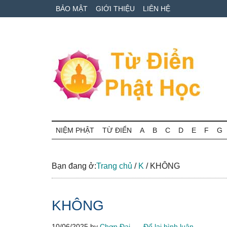
Skip
Skip
Bỏ
BẢO MẬT
GIỚI THIỆU
LIÊN HỆ
to
to
qua
main
secondary
primary
content
menu
sidebar
Từ
Tra
cứu
NIỆM PHẬT
TỪ ĐIỂN
A
B
C
D
E
F
G
điển
thuật
ngữ
Phật
Phật
Bạn đang ở:
Trang chủ
/
K
/
KHÔNG
học
học
online
KHÔNG
10/06/2025
by
Chơn Đại
Để lại bình luận