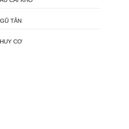
ÁU CÁI KHÓ
GŨ TÂN
HUY CƠ