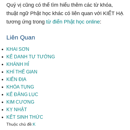
Quý vị cũng có thể tìm hiểu thêm các từ khóa,
thuật ngữ Phật học khác có liên quan với KIẾT HẠ
tương ứng trong
từ điển Phật học online
:
Liên Quan
KHAI SƠN
KẾ DANH TỰ TƯỚNG
KHÁNH HỈ
KHÍ THẾ GIAN
KIẾN ĐỊA
KHÓA TỤNG
KẾ ĐĂNG LỤC
KIM CƯƠNG
KỴ NHẬT
KẾT SINH THỨC
Thuộc chủ đề:
K