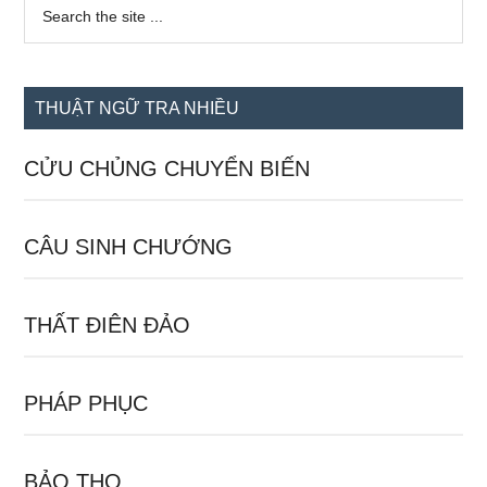
Sidebar
Search
the
chính
site
...
THUẬT NGỮ TRA NHIỀU
CỬU CHỦNG CHUYỂN BIẾN
CÂU SINH CHƯỚNG
THẤT ĐIÊN ĐẢO
PHÁP PHỤC
BẢO THỌ