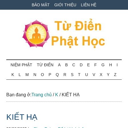
Skip
Skip
Bỏ
BẢO MẬT
GIỚI THIỆU
LIÊN HỆ
to
to
qua
main
secondary
primary
content
menu
sidebar
Từ
Tra
cứu
NIỆM PHẬT
TỪ ĐIỂN
A
B
C
D
E
F
G
H
I
điển
thuật
K
L
M
N
O
P
Q
R
S
T
U
V
X
Y
Z
ngữ
Phật
Phật
học
học
Bạn đang ở:
Trang chủ
/
K
/
KIẾT HẠ
online
KIẾT HẠ