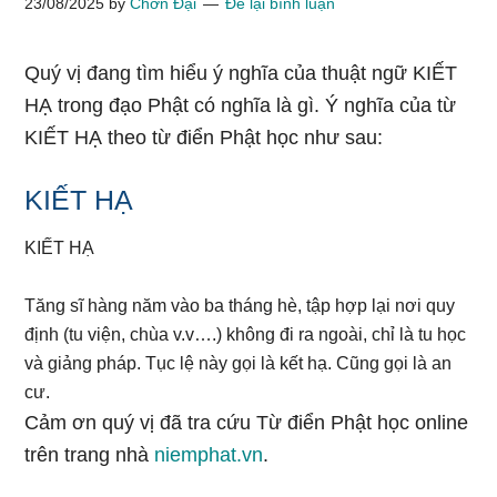
23/08/2025
by
Chơn Đại
Để lại bình luận
Quý vị đang tìm hiểu ý nghĩa của thuật ngữ KIẾT
HẠ trong đạo Phật có nghĩa là gì. Ý nghĩa của từ
KIẾT HẠ theo từ điển Phật học như sau:
KIẾT HẠ
KIẾT HẠ
Tăng sĩ hàng năm vào ba tháng hè, tập hợp lại nơi quy
định (tu viện, chùa v.v….) không đi ra ngoài, chỉ là tu học
và giảng pháp. Tục lệ này gọi là kết hạ. Cũng gọi là an
cư.
Cảm ơn quý vị đã tra cứu Từ điển Phật học online
trên trang nhà
niemphat.vn
.