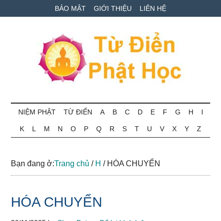
Skip
Skip
Bỏ
BẢO MẬT
GIỚI THIỆU
LIÊN HỆ
to
to
qua
main
secondary
primary
content
menu
sidebar
Từ
Tra
cứu
NIỆM PHẬT
TỪ ĐIỂN
A
B
C
D
E
F
G
H
I
điển
thuật
K
L
M
N
O
P
Q
R
S
T
U
V
X
Y
Z
ngữ
Phật
Phật
học
học
Bạn đang ở:
Trang chủ
/
H
/
HÓA CHUYỂN
online
HÓA CHUYỂN