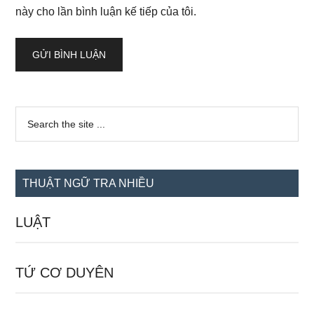
này cho lần bình luận kế tiếp của tôi.
Sidebar
Search
the
chính
site
...
THUẬT NGỮ TRA NHIỀU
LUẬT
TỨ CƠ DUYÊN