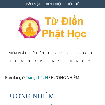
Skip
Skip
Bỏ
BẢO MẬT
GIỚI THIỆU
LIÊN HỆ
to
to
qua
main
secondary
primary
content
menu
sidebar
Từ
Tra
cứu
NIỆM PHẬT
TỪ ĐIỂN
A
B
C
D
E
F
G
H
I
điển
thuật
K
L
M
N
O
P
Q
R
S
T
U
V
X
Y
Z
ngữ
Phật
Phật
học
học
Bạn đang ở:
Trang chủ
/
H
/
HƯƠNG NHIÊM
online
HƯƠNG NHIÊM