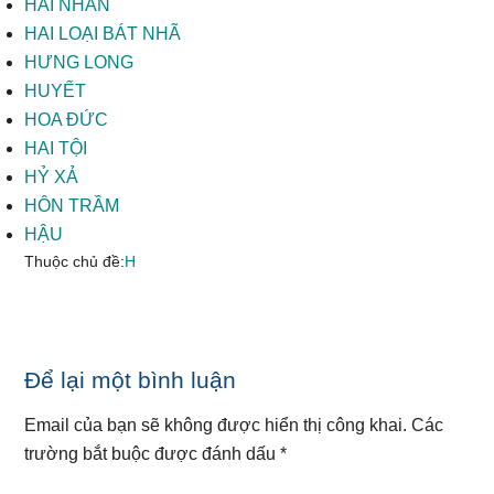
HAI NHÂN
HAI LOẠI BÁT NHÃ
HƯNG LONG
HUYẾT
HOA ĐỨC
HAI TỘI
HỶ XẢ
HÔN TRẦM
HẬU
Thuộc chủ đề:
H
Reader
Để lại một bình luận
Interactions
Email của bạn sẽ không được hiển thị công khai.
Các
trường bắt buộc được đánh dấu
*