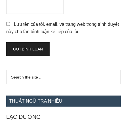
Lưu tên của tôi, email, và trang web trong trình duyệt
này cho lần bình luận kế tiếp của tôi.
Sidebar
Search
the
chính
site
...
THUẬT NGỮ TRA NHIỀU
LẠC DƯƠNG