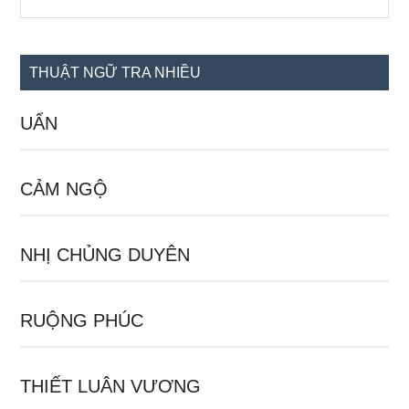
the
chính
site
...
THUẬT NGỮ TRA NHIỀU
UẨN
CẢM NGỘ
NHỊ CHỦNG DUYÊN
RUỘNG PHÚC
THIẾT LUÂN VƯƠNG