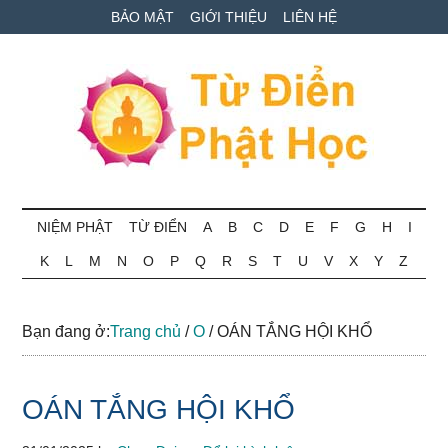
Skip
Skip
Bỏ
BẢO MẬT
GIỚI THIỆU
LIÊN HỆ
to
to
qua
main
secondary
primary
content
menu
sidebar
Từ
Tra
cứu
NIỆM PHẬT
TỪ ĐIỂN
A
B
C
D
E
F
G
H
I
điển
thuật
K
L
M
N
O
P
Q
R
S
T
U
V
X
Y
Z
ngữ
Phật
Phật
học
học
Bạn đang ở:
Trang chủ
/
O
/
OÁN TẮNG HỘI KHỔ
online
OÁN TẮNG HỘI KHỔ