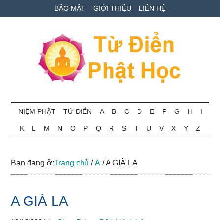
Skip
Skip
Bỏ
BẢO MẬT
GIỚI THIỆU
LIÊN HỆ
to
to
qua
main
secondary
primary
content
menu
sidebar
Từ
Tra
cứu
NIỆM PHẬT
TỪ ĐIỂN
A
B
C
D
E
F
G
H
I
điển
thuật
K
L
M
N
O
P
Q
R
S
T
U
V
X
Y
Z
ngữ
Phật
Phật
học
học
Bạn đang ở:
Trang chủ
/
A
/
A GIÀ LA
online
A GIÀ LA