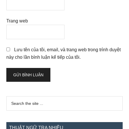
Trang web
Lưu tên của tôi, email, và trang web trong trình duyệt
này cho lần bình luận kế tiếp của tôi.
Sidebar
Search
the
chính
site
...
THUẬT NGỮ TRA NHIỀU