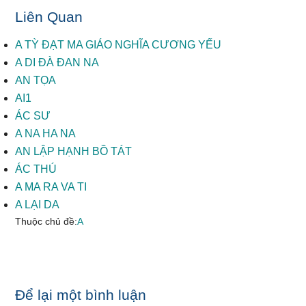
Liên Quan
A TỲ ĐẠT MA GIÁO NGHĨA CƯƠNG YẾU
A DI ĐÀ ĐAN NA
AN TỌA
AI1
ÁC SƯ
A NA HA NA
AN LẬP HẠNH BỒ TÁT
ÁC THÚ
A MA RA VA TI
A LẠI DA
Thuộc chủ đề:
A
Reader
Để lại một bình luận