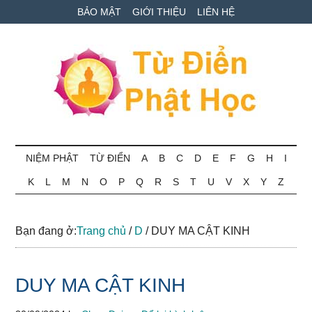
Skip
Skip
Bỏ
BẢO MẬT
GIỚI THIỆU
LIÊN HỆ
to
to
qua
main
secondary
primary
content
menu
sidebar
Từ
Tra
cứu
NIỆM PHẬT
TỪ ĐIỂN
A
B
C
D
E
F
G
H
I
điển
thuật
K
L
M
N
O
P
Q
R
S
T
U
V
X
Y
Z
ngữ
Phật
Phật
học
học
Bạn đang ở:
Trang chủ
/
D
/
DUY MA CẬT KINH
online
DUY MA CẬT KINH