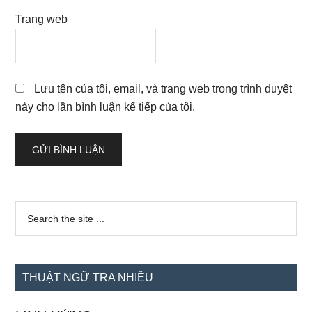
Trang web
Lưu tên của tôi, email, và trang web trong trình duyệt
này cho lần bình luận kế tiếp của tôi.
Sidebar
Search
the
chính
site
...
THUẬT NGỮ TRA NHIỀU