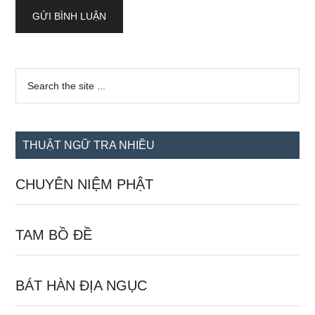
Sidebar
Search
the
chính
site
...
THUẬT NGỮ TRA NHIỀU
CHUYÊN NIỆM PHẬT
TAM BỒ ĐỀ
BÁT HÀN ĐỊA NGỤC