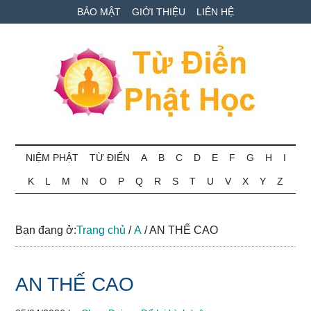
Skip
Skip
Bỏ
BẢO MẬT
GIỚI THIỆU
LIÊN HỆ
to
to
qua
main
secondary
primary
content
menu
sidebar
Từ
Tra
cứu
NIỆM PHẬT
TỪ ĐIỂN
A
B
C
D
E
F
G
H
I
điển
thuật
K
L
M
N
O
P
Q
R
S
T
U
V
X
Y
Z
ngữ
Phật
Phật
học
học
Bạn đang ở:
Trang chủ
/
A
/
AN THẾ CAO
online
AN THẾ CAO