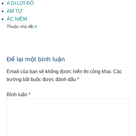
A DI LỢI ĐÔ
AM TỰ
ÁC NIỆM
Thuộc chủ đề:
A
Reader
Để lại một bình luận
Interactions
Email của bạn sẽ không được hiển thị công khai.
Các
trường bắt buộc được đánh dấu
*
Bình luận
*