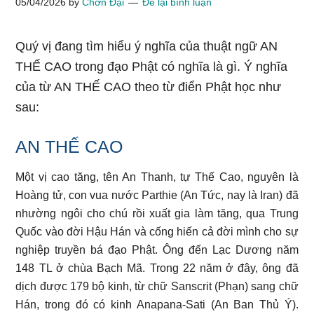
05/04/2026
by
Chơn Đại
Để lại bình luận
Quý vị đang tìm hiểu ý nghĩa của thuật ngữ AN
THẾ CAO trong đạo Phật có nghĩa là gì. Ý nghĩa
của từ AN THẾ CAO theo từ điển Phật học như
sau:
AN THẾ CAO
Một vị cao tăng, tên An Thanh, tự Thế Cao, nguyên là
Hoàng tử, con vua nước Parthie (An Tức, nay là Iran) đã
nhường ngôi cho chú rồi xuất gia làm tăng, qua Trung
Quốc vào đời Hậu Hán và cống hiến cả đời mình cho sự
nghiệp truyền bá đạo Phật. Ông đến Lạc Dương năm
148 TL ở chùa Bạch Mã. Trong 22 năm ở đây, ông đã
dịch được 179 bộ kinh, từ chữ Sanscrit (Phạn) sang chữ
Hán, trong đó có kinh Anapana-Sati (An Ban Thủ Ý).