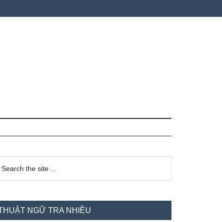
idebar
earch
e
hính
te
THUẬT NGỮ TRA NHIỀU