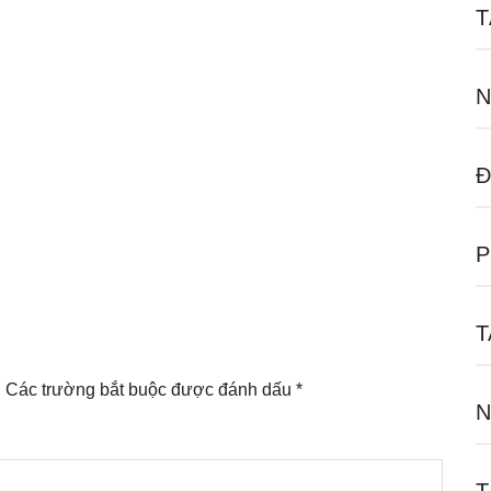
T
N
Đ
P
T
.
Các trường bắt buộc được đánh dấu
*
N