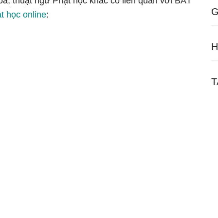
óa, thuật ngữ Phật học khác có liên quan với BẤT
G
t học online
:
H
T