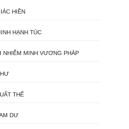
IÁC HIỀN
INH HẠNH TÚC
I NHIỄM MINH VƯƠNG PHÁP
CHƯ
UẤT THẾ
AM DƯ