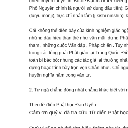
(theo truyền thuyết thì Bồ-đề Ðạt-ma khởi xướn
Phổ Nguyện chính là người sử dụng đầu tiên): Giá
(furyū monji), trực chỉ nhân tâm (jikishi ninshin),
Cái không thể diễn bày của kinh nghiệm giác ngộ
những dấu hiệu thân thể như vặn mũi, dựng Phất 
tham , những cuộc Vấn đáp , Pháp chiến . Tuy nhi
trong các tông phái Phật giáo tại Trung Quốc. Ði
toàn bị bác bỏ; nhưng các tác giả lại thường nh
đựng hoặc trình bày trọn vẹn Chân như . Chỉ ng
huyền nghĩa nằm trong văn tự.
2. Tự ngã chẳng đồng nhất chẳng khác biệt với 
Theo từ điển Phật học Đạo Uyển
Cảm ơn quý vị đã tra cứu Từ điển Phật học