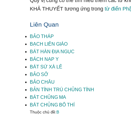
Quý vị cũng có thể tìm hiểu thêm các từ kh
KHẢ THUYẾT tương ứng trong
từ điển Phậ
Liên Quan
BẢO THÁP
BẠCH LIÊN GIÁO
BÁT HÀN ĐỊA NGỤC
BÁCH NẠP Y
BÁT SỨ XÀ LÊ
BẢO SỞ
BẢO CHÂU
BẢN TÍNH TRÚ CHỦNG TÍNH
BÁT CHỦNG MA
BÁT CHỦNG BỐ THÍ
Thuộc chủ đề:
B