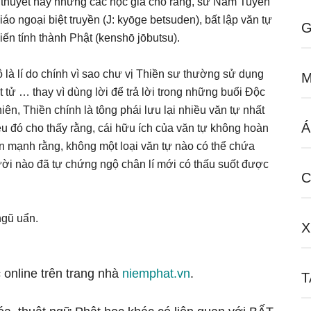
g thuyết này nhưng các học giả cho rằng, sư Nam Tuyền
o ngoại biệt truyền (J: kyōge betsuden), bất lập văn tự
G
 kiến tính thành Phật (kenshō jōbutsu).
 là lí do chính vì sao chư vị Thiền sư thường sử dụng
M
tử … thay vì dùng lời để trả lời trong những buổi Ðộc
ên, Thiền chính là tông phái lưu lại nhiều văn tự nhất
Á
ều đó cho thấy rằng, cái hữu ích của văn tự không hoàn
ấn mạnh rằng, không một loại văn tự nào có thể chứa
ười nào đã tự chứng ngộ chân lí mới có thấu suốt được
ngũ uẩn.
X
 online trên trang nhà
niemphat.vn
.
T