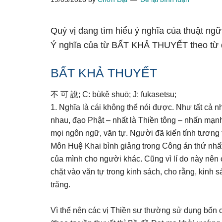
Quý vị đang tìm hiểu ý nghĩa của thuật n
Ý nghĩa của từ BẤT KHẢ THUYẾT theo từ đ
BẤT KHẢ THUYẾT
不 可 說; C: bùkě shuō; J: fukasetsu;
1. Nghĩa là cái không thể nói được. Như tất cả 
nhau, đạo Phật – nhất là Thiền tông – nhấn mạnh
mọi ngôn ngữ, văn tự. Người đã kiến tính tươn
Môn Huệ Khai bình giảng trong Công án thứ nhất
của mình cho người khác. Cũng vì lí do này nên
chặt vào văn tự trong kinh sách, cho rằng, kinh s
trăng.
Vì thế nên các vị Thiền sư thường sử dụng bốn 