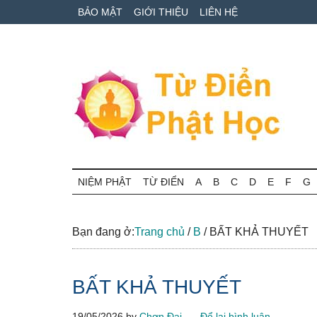
Skip
Skip
Bỏ
BẢO MẬT
GIỚI THIỆU
LIÊN HỆ
to
to
qua
main
secondary
primary
content
menu
sidebar
Từ
Tra
cứu
NIỆM PHẬT
TỪ ĐIỂN
A
B
C
D
E
F
G
điển
thuật
ngữ
Phật
Phật
Bạn đang ở:
Trang chủ
/
B
/
BẤT KHẢ THUYẾT
học
học
online
BẤT KHẢ THUYẾT
19/05/2026
by
Chơn Đại
Để lại bình luận