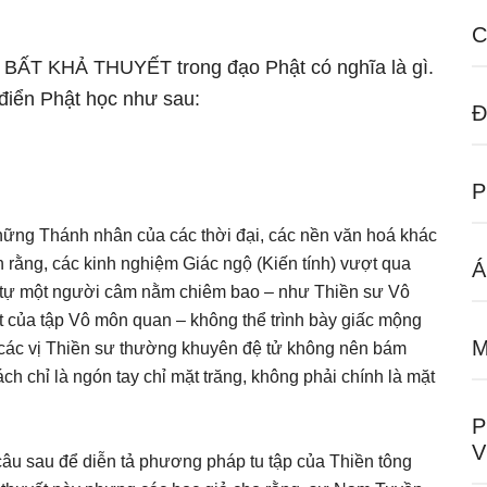
C
gữ BẤT KHẢ THUYẾT trong đạo Phật có nghĩa là gì.
iển Phật học như sau:
Đ
những Thánh nhân của các thời đại, các nền văn hoá khác
 rằng, các kinh nghiệm Giác ngộ (Kiến tính) vượt qua
Á
g tự một người câm nằm chiêm bao – như Thiền sư Vô
 của tập Vô môn quan – không thể trình bày giấc mộng
M
 các vị Thiền sư thường khuyên đệ tử không nên bám
ách chỉ là ngón tay chỉ mặt trăng, không phải chính là mặt
P
câu sau để diễn tả phương pháp tu tập của Thiền tông