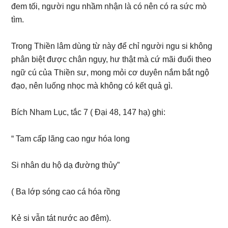
đem tối, người ngu nhầm nhận là có nên có ra sức mò
tìm.
Trong Thiền lâm dùng từ này để chỉ người ngu si không
phân biệt được chân ngụy, hư thật mà cứ mãi đuổi theo
ngữ cú của Thiền sư, mong mỏi cơ duyên nắm bắt ngộ
đạo, nên luống nhọc mà không có kết quả gì.
Bích Nham Lục, tắc 7 ( Đại 48, 147 hạ) ghi:
“ Tam cấp lãng cao ngư hóa long
Si nhân du hộ dạ đường thủy”
( Ba lớp sóng cao cá hóa rồng
Kẻ si vẫn tát nước ao đêm).