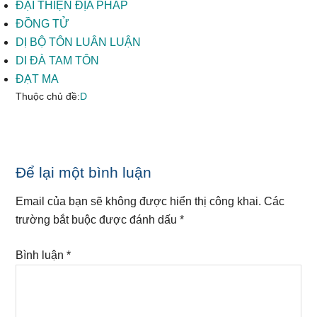
ĐẠI THIỆN ĐỊA PHÁP
ĐỒNG TỬ
DỊ BỘ TÔN LUÂN LUẬN
DI ĐÀ TAM TÔN
ĐẠT MA
Thuộc chủ đề:
D
Reader
Để lại một bình luận
Interactions
Email của bạn sẽ không được hiển thị công khai.
Các
trường bắt buộc được đánh dấu
*
Bình luận
*