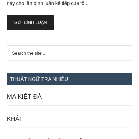
này cho lần bình luận kế tiếp của tôi.
Sidebar
Search
the
chính
site
...
THUẬT NGỮ TRA NHIỀU
MA KIỆT ĐÀ
KHẢI