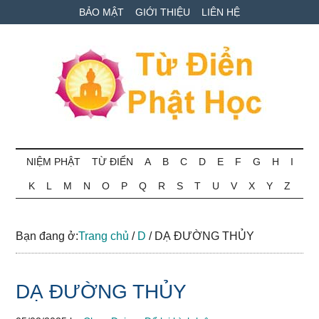
Skip
Skip
Bỏ
BẢO MẬT
GIỚI THIỆU
LIÊN HỆ
to
to
qua
main
secondary
primary
content
menu
sidebar
Từ
Tra
cứu
NIỆM PHẬT
TỪ ĐIỂN
A
B
C
D
E
F
G
H
I
điển
thuật
K
L
M
N
O
P
Q
R
S
T
U
V
X
Y
Z
ngữ
Phật
Phật
học
học
Bạn đang ở:
Trang chủ
/
D
/
DẠ ĐƯỜNG THỦY
online
DẠ ĐƯỜNG THỦY