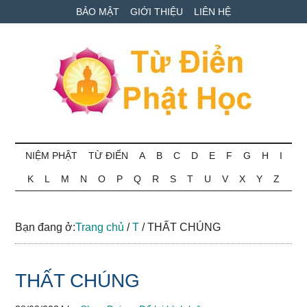
Skip
Skip
Bỏ
BẢO MẬT
GIỚI THIỆU
LIÊN HỆ
to
to
qua
main
secondary
primary
content
menu
sidebar
Từ
Tra
cứu
NIỆM PHẬT
TỪ ĐIỂN
A
B
C
D
E
F
G
H
I
điển
thuật
K
L
M
N
O
P
Q
R
S
T
U
V
X
Y
Z
ngữ
Phật
Phật
học
học
Bạn đang ở:
Trang chủ
/
T
/
THẤT CHÚNG
online
THẤT CHÚNG