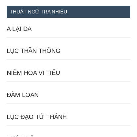
...
THUẬT NGỮ TRA NHIỀU
A LẠI DA
LỤC THẦN THÔNG
NIÊM HOA VI TIẾU
ĐÀM LOAN
LỤC ĐẠO TỨ THÁNH