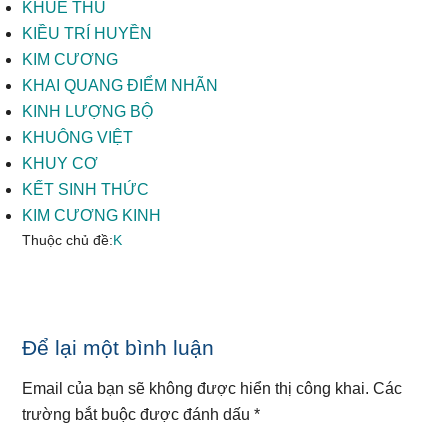
KHUỂ THỦ
KIỀU TRÍ HUYỀN
KIM CƯƠNG
KHAI QUANG ĐIỂM NHÃN
KINH LƯỢNG BỘ
KHUÔNG VIỆT
KHUY CƠ
KẾT SINH THỨC
KIM CƯƠNG KINH
Thuộc chủ đề:
K
Reader
Để lại một bình luận
Interactions
Email của bạn sẽ không được hiển thị công khai.
Các
trường bắt buộc được đánh dấu
*