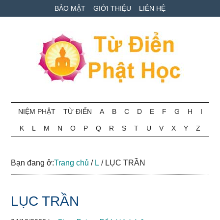
Skip
Skip
Bỏ
BẢO MẬT
GIỚI THIỆU
LIÊN HỆ
to
to
qua
main
secondary
primary
content
menu
sidebar
Từ
Tra
cứu
NIỆM PHẬT
TỪ ĐIỂN
A
B
C
D
E
F
G
H
I
điển
thuật
K
L
M
N
O
P
Q
R
S
T
U
V
X
Y
Z
ngữ
Phật
Phật
học
học
Bạn đang ở:
Trang chủ
/
L
/
LỤC TRẦN
online
LỤC TRẦN