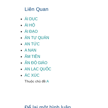
Liên Quan
ÁI DỤC
ÁI HỘ
ÁI ĐẠO
ÁN TỰ QUÁN
AN TỨC
A NAN
ẤM TIỀN
ẤN ĐỘ GIÁO
AN LẠC QUỐC
ÁC XÚC
Thuộc chủ đề:
A
Reader
Để lại một bình luận