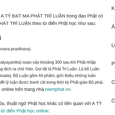
K
ngữ A TỲ ĐẠT MA PHÁT TRÍ LUẬN trong đạo Phật có
PHÁT TRÍ LUẬN theo từ điển Phật học như sau:
Á
N
L
nana-prasthana)
tyayanitra) soạn vào khoảng 300 sau khi Phật nhập
P
dịch ra chữ Hán. Gọi tắt là Phát Trí Luận. Là bộ Luận
ivada). Bộ Luận gồm 44 phẩm, giới thiệu những luận
C
 lý luận được tranh cãi trong thời kỳ Phật giáo Bộ phái.
 online trên trang nhà
niemphat.vn
.
C
óa, thuật ngữ Phật học khác có liên quan với A TỲ
g
từ điển Phật học online
: