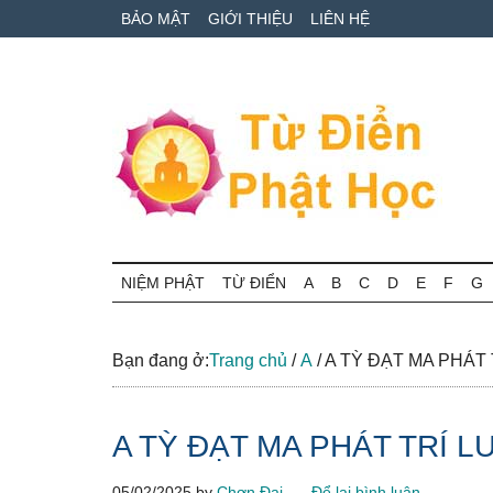
Skip
Skip
Bỏ
BẢO MẬT
GIỚI THIỆU
LIÊN HỆ
to
to
qua
main
secondary
primary
content
menu
sidebar
Từ
Tra
cứu
NIỆM PHẬT
TỪ ĐIỂN
A
B
C
D
E
F
G
điển
thuật
ngữ
Phật
Phật
Bạn đang ở:
Trang chủ
/
A
/
A TỲ ĐẠT MA PHÁT 
học
học
online
A TỲ ĐẠT MA PHÁT TRÍ L
05/02/2025
by
Chơn Đại
Để lại bình luận