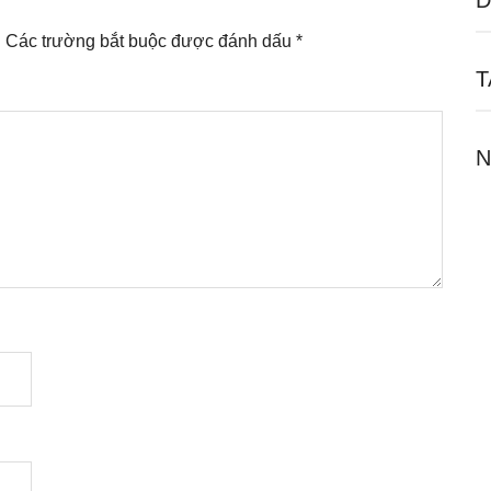
D
.
Các trường bắt buộc được đánh dấu
*
T
N