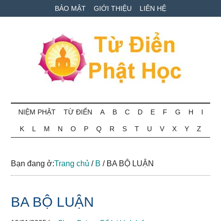
Skip
Skip
Bỏ
BẢO MẬT
GIỚI THIỆU
LIÊN HỆ
to
to
qua
main
secondary
primary
content
menu
sidebar
Từ
Tra
cứu
NIỆM PHẬT
TỪ ĐIỂN
A
B
C
D
E
F
G
H
I
điển
thuật
K
L
M
N
O
P
Q
R
S
T
U
V
X
Y
Z
ngữ
Phật
Phật
học
học
Bạn đang ở:
Trang chủ
/
B
/
BA BỘ LUẬN
online
BA BỘ LUẬN