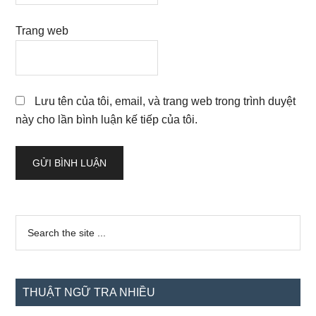
Trang web
Lưu tên của tôi, email, và trang web trong trình duyệt
này cho lần bình luận kế tiếp của tôi.
Sidebar
Search
the
chính
site
...
THUẬT NGỮ TRA NHIỀU