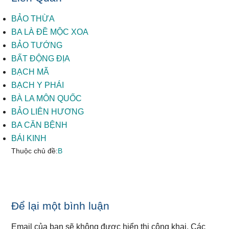
BẢO THỪA
BA LÀ ĐỀ MỘC XOA
BẢO TƯỚNG
BẤT ĐỘNG ĐỊA
BẠCH MÃ
BẠCH Y PHÁI
BÀ LA MÔN QUỐC
BẢO LIÊN HƯƠNG
BA CĂN BỆNH
BÁI KINH
Thuộc chủ đề:
B
Reader
Để lại một bình luận
Interactions
Email của bạn sẽ không được hiển thị công khai.
Các