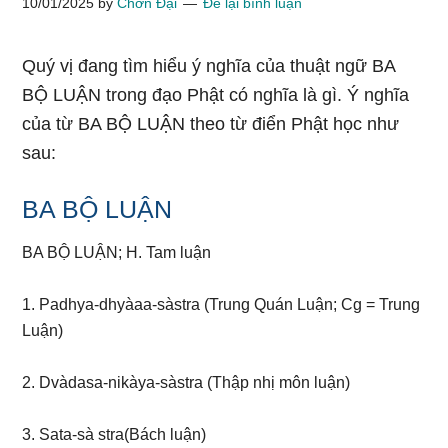
10/01/2025
by
Chơn Đại
Để lại bình luận
Quý vị đang tìm hiểu ý nghĩa của thuật ngữ BA
BỘ LUẬN trong đạo Phật có nghĩa là gì. Ý nghĩa
của từ BA BỘ LUẬN theo từ điển Phật học như
sau:
BA BỘ LUẬN
BA BỘ LUẬN; H. Tam luận
1. Padhya-dhyàaa-sàstra (Trung Quán Luận; Cg = Trung
Luận)
2. Dvàdasa-nikàya-sàstra (Thập nhị môn luận)
3. Sata-sà stra(Bách luận)