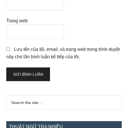
Trang web
Lưu tên của tôi, email, và trang web trong trình duyệt
này cho lần bình luận kế tiếp của tôi.
Sidebar
Search
the
chính
site
...
THUẬT NGỮ TRA NHIỀU