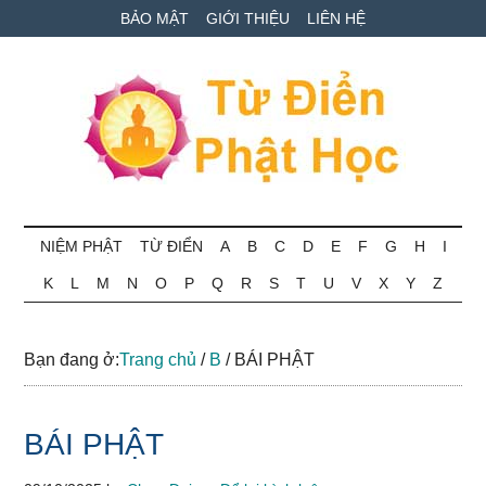
Skip
Skip
Bỏ
BẢO MẬT
GIỚI THIỆU
LIÊN HỆ
to
to
qua
main
secondary
primary
content
menu
sidebar
Từ
Tra
cứu
NIỆM PHẬT
TỪ ĐIỂN
A
B
C
D
E
F
G
H
I
điển
thuật
K
L
M
N
O
P
Q
R
S
T
U
V
X
Y
Z
ngữ
Phật
Phật
học
học
Bạn đang ở:
Trang chủ
/
B
/
BÁI PHẬT
online
BÁI PHẬT