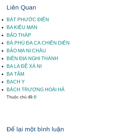
Liên Quan
BÁT PHƯỚC ĐIỀN
BA KIÊU MẠN
BẢO THÁP
BÀ PHÙ ĐA CA CHIÊN DIÊN
BẢO MA NI CHÂU
BIÊN ĐỊA NGHI THÀNH
BA LA ĐỀ XÁ NI
BA TÂM
BẠCH Y
BÁCH TRƯỢNG HOÀI HẢ
Thuộc chủ đề:
B
Reader
Để lại một bình luận