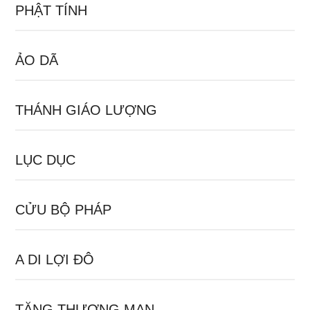
PHẬT TÍNH
ẢO DÃ
THÁNH GIÁO LƯỢNG
LỤC DỤC
CỬU BỘ PHÁP
A DI LỢI ĐÔ
TĂNG THƯỢNG MẠN