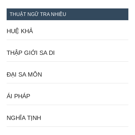
site
...
THUẬT NGỮ TRA NHIỀU
HUỆ KHẢ
THẬP GIỚI SA DI
ĐẠI SA MÔN
ÁI PHÁP
NGHĨA TỊNH