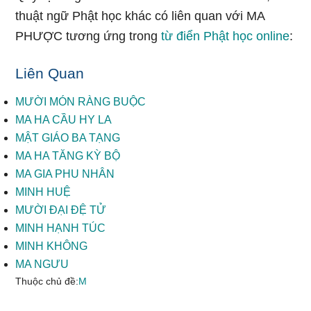
thuật ngữ Phật học khác có liên quan với MA
PHƯỢC tương ứng trong
từ điển Phật học online
:
Liên Quan
MƯỜI MÓN RÀNG BUỘC
MA HA CẦU HY LA
MẬT GIÁO BA TẠNG
MA HA TĂNG KỲ BỘ
MA GIA PHU NHÂN
MINH HUỆ
MƯỜI ĐẠI ĐỆ TỬ
MINH HẠNH TÚC
MINH KHÔNG
MA NGƯU
Thuộc chủ đề:
M