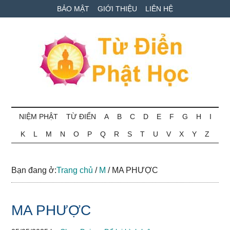
Skip
Skip
Bỏ
BẢO MẬT
GIỚI THIỆU
LIÊN HỆ
to
to
qua
main
secondary
primary
content
menu
sidebar
Từ
Tra
cứu
NIỆM PHẬT
TỪ ĐIỂN
A
B
C
D
E
F
G
H
I
điển
thuật
K
L
M
N
O
P
Q
R
S
T
U
V
X
Y
Z
ngữ
Phật
Phật
học
học
Bạn đang ở:
Trang chủ
/
M
/
MA PHƯỢC
online
MA PHƯỢC