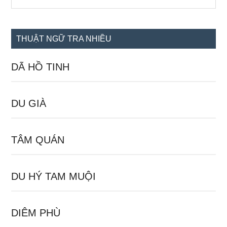
the
chính
site
...
THUẬT NGỮ TRA NHIỀU
DÃ HỒ TINH
DU GIÀ
TÂM QUÁN
DU HÝ TAM MUỘI
DIÊM PHÙ