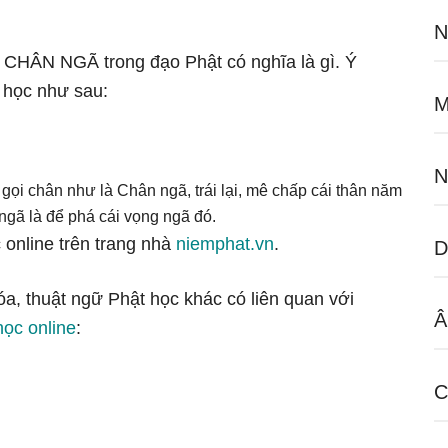
N
ữ CHÂN NGÃ trong đạo Phật có nghĩa là gì. Ý
 học như sau:
M
N
 gọi chân như là Chân ngã, trái lại, mê chấp cái thân năm
 ngã là để phá cái vọng ngã đó.
 online trên trang nhà
niemphat.vn
.
D
óa, thuật ngữ Phật học khác có liên quan với
Â
học online
:
C