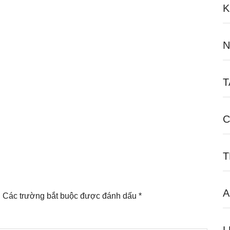
K
N
T
C
T
A
.
Các trường bắt buộc được đánh dấu
*