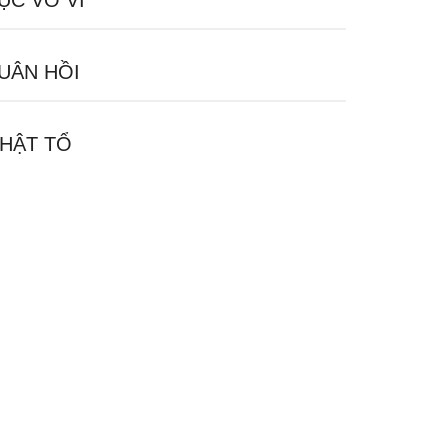
ỤC VÔ VI
UÂN HỒI
HẬT TỔ