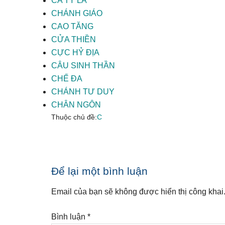
CA TỲ LA
CHÁNH GIÁO
CAO TĂNG
CỬA THIỀN
CỰC HỶ ĐỊA
CÂU SINH THẦN
CHẾ ĐA
CHÁNH TƯ DUY
CHÂN NGÔN
Thuộc chủ đề:
C
Reader
Để lại một bình luận
Interactions
Email của bạn sẽ không được hiển thị công khai
Bình luận
*