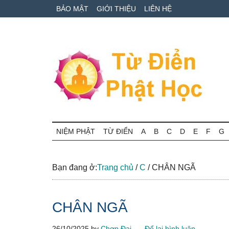
Skip
Skip
Bỏ
BẢO MẬT
GIỚI THIỆU
LIÊN HỆ
to
to
qua
main
secondary
primary
content
menu
sidebar
Từ
Tra
cứu
NIỆM PHẬT
TỪ ĐIỂN
A
B
C
D
E
F
G
điển
thuật
ngữ
Phật
Phật
Bạn đang ở:
Trang chủ
/
C
/
CHÂN NGÃ
học
học
online
CHÂN NGÃ
26/10/2025
by
Chơn Đại
Để lại bình luận