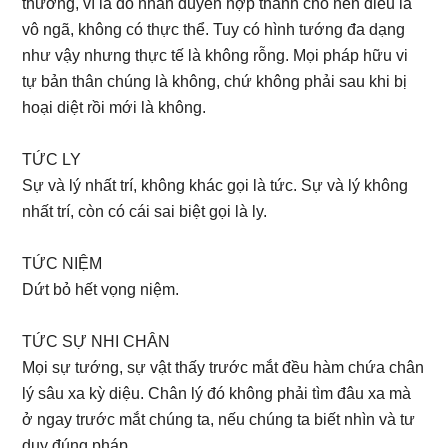
thường, vì là do nhân duyên hợp thành cho nên điều là
vô ngã, không có thực thể. Tuy có hình tướng đa dạng
như vậy nhưng thực tế là không rỗng. Mọi pháp hữu vi
tự bản thân chúng là không, chứ không phải sau khi bị
hoại diệt rồi mới là không.
TỨC LY
Sự và lý nhất trí, không khác gọi là tức. Sự và lý không
nhất trí, còn có cái sai biệt gọi là ly.
TỨC NIỆM
Dứt bỏ hết vọng niệm.
TỨC SỰ NHI CHÂN
Mọi sự tướng, sự vật thấy trước mắt đều hàm chứa chân
lý sâu xa kỳ diệu. Chân lý đó không phải tìm đâu xa mà
ở ngay trước mắt chúng ta, nếu chúng ta biết nhìn và tư
duy đúng pháp.