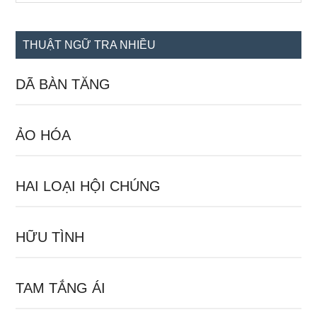
site
...
THUẬT NGỮ TRA NHIỀU
DÃ BÀN TĂNG
ẢO HÓA
HAI LOẠI HỘI CHÚNG
HỮU TÌNH
TAM TẮNG ÁI