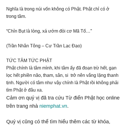
Nghĩa là trong núi vốn không có Phật. Phật chỉ có ở
trong tâm.
“Chỉn Bụt là lòng, xá ướm đòi cơ Mã Tổ…”
(Trần Nhân Tông – Cư Trần Lạc Đạo)
TỨC TÂM TỨC PHẬT
Phật chính là tâm mình, khi tâm ấy đã đoạn trừ hết, gạn
lọc hết phiền não, tham, sân, si trở nên vắng lặng thanh
tịnh. Người có tâm như vậy chính là Phật rồi không phải
tìm Phật ở đâu xa.
Cảm ơn quý vị đã tra cứu Từ điển Phật học online
trên trang nhà
niemphat.vn
.
Quý vị cũng có thể tìm hiểu thêm các từ khóa,