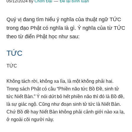
05/12/2024
by
Chơn Đại
Để lại bình luận
Quý vị đang tìm hiểu ý nghĩa của thuật ngữ TỨC
trong đạo Phật có nghĩa là gì. Ý nghĩa của từ TỨC
theo từ điển Phật học như sau:
TỨC
TỨC
Không tách rời, không xa lìa, là một không phải hai.
Trong sách Phật có câu “Phiền não tức Bồ Đề, sinh tử
tức Niết Bàn.” Ý nói dứt bỏ hết phiền não thì đó là Bồ đề,
là sự giác ngộ. Cũng như đoạn sinh tử tức là Niết Bàn.
Chứ Bồ đề hay Niết Bàn không phải cảnh giới nào xa lạ,
ở ngoài cõi người này.