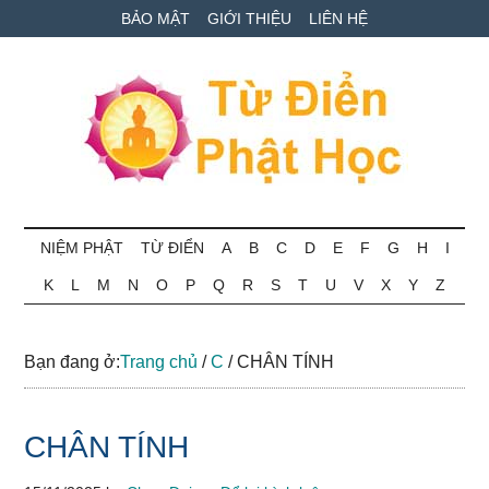
Skip
Skip
Bỏ
BẢO MẬT
GIỚI THIỆU
LIÊN HỆ
to
to
qua
main
secondary
primary
content
menu
sidebar
Từ
Tra
cứu
NIỆM PHẬT
TỪ ĐIỂN
A
B
C
D
E
F
G
H
I
điển
thuật
K
L
M
N
O
P
Q
R
S
T
U
V
X
Y
Z
ngữ
Phật
Phật
học
học
Bạn đang ở:
Trang chủ
/
C
/
CHÂN TÍNH
online
CHÂN TÍNH