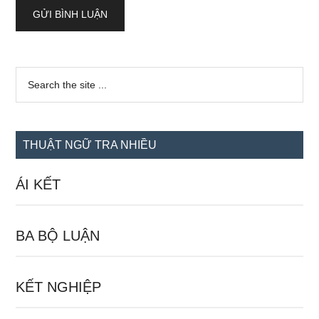
Sidebar
Search
the
chính
site
...
THUẬT NGỮ TRA NHIỀU
ÁI KẾT
BA BỘ LUẬN
KẾT NGHIỆP