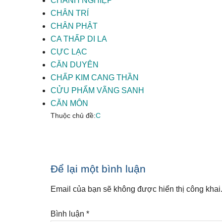
CHÁNH NGHIỆP
CHÂN TRÍ
CHÂN PHẬT
CA THẤP DI LA
CỰC LẠC
CĂN DUYÊN
CHẤP KIM CANG THẦN
CỬU PHẨM VÃNG SANH
CĂN MÔN
Thuộc chủ đề:
C
Reader
Để lại một bình luận
Interactions
Email của bạn sẽ không được hiển thị công khai
Bình luận
*