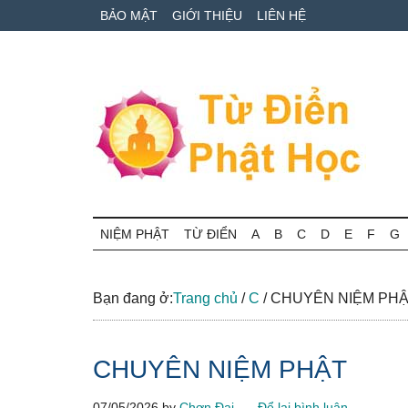
Skip
Skip
Bỏ
BẢO MẬT
GIỚI THIỆU
LIÊN HỆ
to
to
qua
main
secondary
primary
content
menu
sidebar
Từ
Tra
cứu
NIỆM PHẬT
TỪ ĐIỂN
A
B
C
D
E
F
G
điển
thuật
ngữ
Phật
Phật
Bạn đang ở:
Trang chủ
/
C
/
CHUYÊN NIỆM PH
học
học
online
CHUYÊN NIỆM PHẬT
07/05/2026
by
Chơn Đại
Để lại bình luận