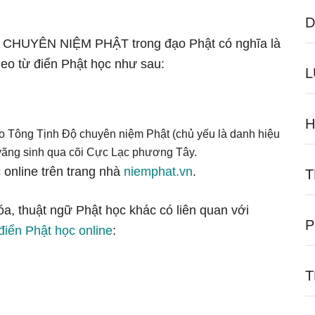
D
ngữ CHUYÊN NIỆM PHẬT trong đạo Phật có nghĩa là
o từ điển Phật học như sau:
L
H
o Tông Tịnh Độ chuyên niệm Phật (chủ yếu là danh hiệu
 vãng sinh qua cõi Cực Lạc phương Tây.
 online trên trang nhà
niemphat.vn
.
T
óa, thuật ngữ Phật học khác có liên quan với
P
điển Phật học online
:
T