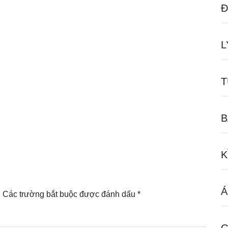
Đ
L
T
B
K
Á
.
Các trường bắt buộc được đánh dấu
*