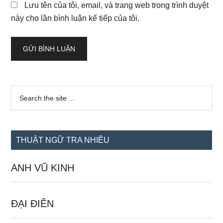
Lưu tên của tôi, email, và trang web trong trình duyệt
này cho lần bình luận kế tiếp của tôi.
Sidebar
Search
the
chính
site
...
THUẬT NGỮ TRA NHIỀU
ANH VŨ KINH
ĐẠI ĐIÊN