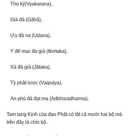
Thọ ký(Vyakarana),
Già đà (Gãhã),
Ưu đà na (Udana),
Y đế mục đa già (Itivrtaka),
Xà đà già (Jãtaka),
Tỳ phật lược (Vaipulya),
An phù đà đạt ma (Adbhuradharma).
Tam tạng Kinh của đạo Phật có tất cả mười hai bộ mà
trên đây là chín bộ.