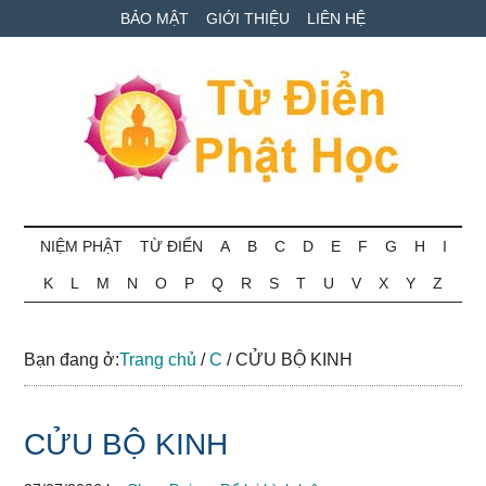
Skip
Skip
Bỏ
BẢO MẬT
GIỚI THIỆU
LIÊN HỆ
to
to
qua
main
secondary
primary
content
menu
sidebar
Từ
Tra
cứu
NIỆM PHẬT
TỪ ĐIỂN
A
B
C
D
E
F
G
H
I
điển
thuật
K
L
M
N
O
P
Q
R
S
T
U
V
X
Y
Z
ngữ
Phật
Phật
học
học
Bạn đang ở:
Trang chủ
/
C
/
CỬU BỘ KINH
online
CỬU BỘ KINH