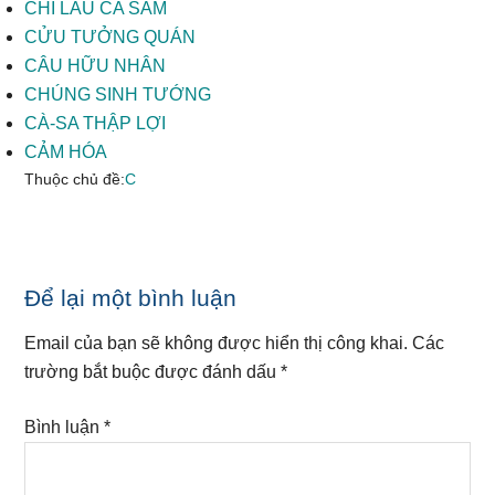
CHI LÂU CA SẤM
CỬU TƯỞNG QUÁN
CÂU HỮU NHÂN
CHÚNG SINH TƯỚNG
CÀ-SA THẬP LỢI
CẢM HÓA
Thuộc chủ đề:
C
Reader
Để lại một bình luận
Interactions
Email của bạn sẽ không được hiển thị công khai.
Các
trường bắt buộc được đánh dấu
*
Bình luận
*