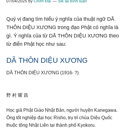
07/04/2025
by
Chơn Đại
Để lại bình luận
Quý vị đang tìm hiểu ý nghĩa của thuật ngữ DÃ
THÔN DIỆU XƯƠNG trong đạo Phật có nghĩa là
gì. Ý nghĩa của từ DÃ THÔN DIỆU XƯƠNG theo
từ điển Phật học như sau:
DÃ THÔN DIỆU XƯƠNG
DÃ THÔN DIỆU XƯƠNG (1916- ?)
野 村 耀 昌
Học giả Phật Giáo Nhật Bản, người huyện Kanegawa.
Ông tốt nghiệp đại học Risho, trụ trì chùa Diệu Quốc
thuộc tông Nhật Liên tại thành phố Kyokoru.