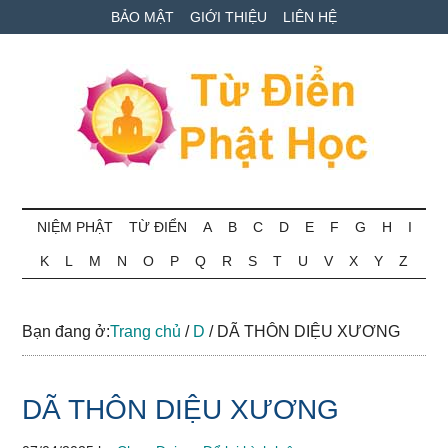
Skip
Skip
Bỏ
BẢO MẬT
GIỚI THIỆU
LIÊN HỆ
to
to
qua
main
secondary
primary
content
menu
sidebar
Từ
Tra
cứu
NIỆM PHẬT
TỪ ĐIỂN
A
B
C
D
E
F
G
H
I
điển
thuật
K
L
M
N
O
P
Q
R
S
T
U
V
X
Y
Z
ngữ
Phật
Phật
học
học
Bạn đang ở:
Trang chủ
/
D
/
DÃ THÔN DIỆU XƯƠNG
online
DÃ THÔN DIỆU XƯƠNG