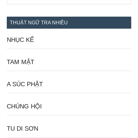
the
chính
site
...
THUẬT NGỮ TRA NHIỀU
NHỤC KẾ
TAM MẬT
A SÚC PHẬT
CHÚNG HỘI
TU DI SƠN