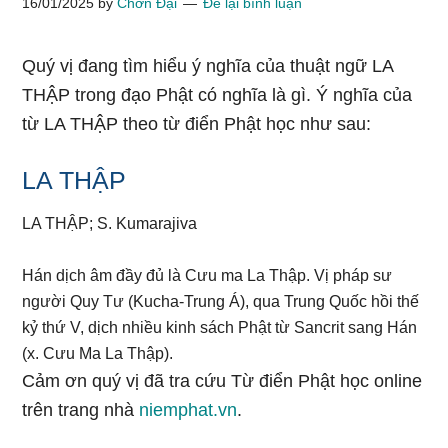
16/01/2025
by
Chơn Đại
Để lại bình luận
Quý vị đang tìm hiểu ý nghĩa của thuật ngữ LA
THẬP trong đạo Phật có nghĩa là gì. Ý nghĩa của
từ LA THẬP theo từ điển Phật học như sau:
LA THẬP
LA THẬP; S. Kumarajiva
Hán dịch âm đầy đủ là Cưu ma La Thập. Vị pháp sư
người Quy Tư (Kucha-Trung Á), qua Trung Quốc hồi thế
kỷ thứ V, dịch nhiều kinh sách Phật từ Sancrit sang Hán
(x. Cưu Ma La Thập).
Cảm ơn quý vị đã tra cứu Từ điển Phật học online
trên trang nhà
niemphat.vn
.