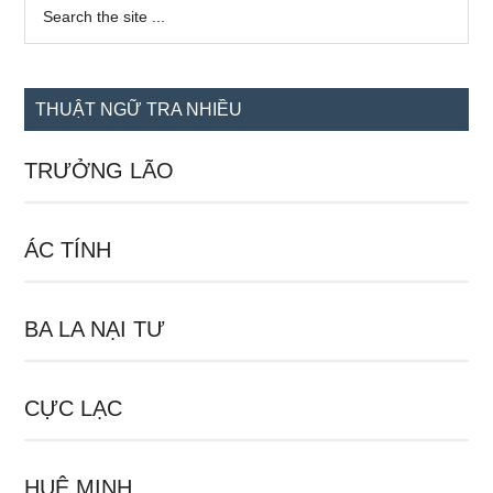
Sidebar
Search
the
chính
site
...
THUẬT NGỮ TRA NHIỀU
TRƯỞNG LÃO
ÁC TÍNH
BA LA NẠI TƯ
CỰC LẠC
HUỆ MINH