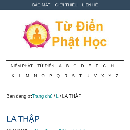
Skip
Skip
Bỏ
BẢO MẬT
GIỚI THIỆU
LIÊN HỆ
to
to
qua
main
secondary
primary
content
menu
sidebar
Từ
Tra
cứu
NIỆM PHẬT
TỪ ĐIỂN
A
B
C
D
E
F
G
H
I
điển
thuật
K
L
M
N
O
P
Q
R
S
T
U
V
X
Y
Z
ngữ
Phật
Phật
học
học
Bạn đang ở:
Trang chủ
/
L
/
LA THẬP
online
LA THẬP