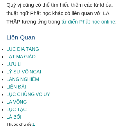
Quý vị cũng có thể tìm hiểu thêm các từ khóa,
thuật ngữ Phật học khác có liên quan với LA
THẬP tương ứng trong
từ điển Phật học online
:
Liên Quan
LỤC ĐỊA TẠNG
LẠT MA GIÁO
LƯU LI
LÝ SỰ VÔ NGẠI
LĂNG NGHIÊM
LIÊN ĐÀI
LỤC CHỦNG VÔ ÚY
LA VÕNG
LỤC TẶC
LÁ BỐI
Thuộc chủ đề:
L