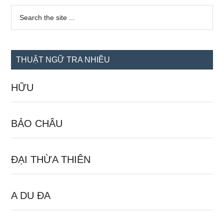
Sidebar
Search
the
chính
site
...
THUẬT NGỮ TRA NHIỀU
HỮU
BẢO CHÂU
ĐẠI THỪA THIÊN
A DU ĐA