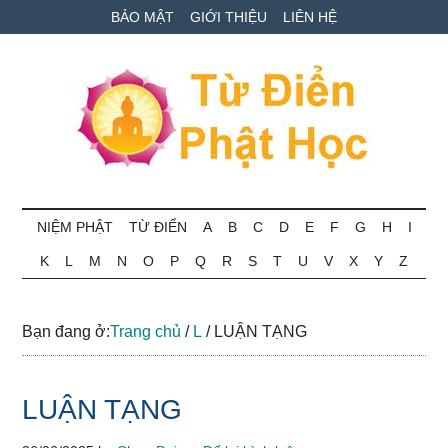
Skip
Skip
Bỏ
BẢO MẬT
GIỚI THIỆU
LIÊN HỆ
to
to
qua
main
secondary
primary
content
menu
sidebar
Từ
Tra
cứu
NIỆM PHẬT
TỪ ĐIỂN
A
B
C
D
E
F
G
H
I
điển
thuật
K
L
M
N
O
P
Q
R
S
T
U
V
X
Y
Z
ngữ
Phật
Phật
học
học
Bạn đang ở:
Trang chủ
/
L
/
LUẬN TẠNG
online
LUẬN TẠNG