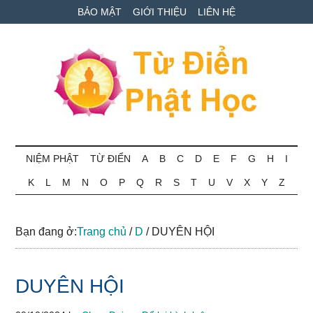
Skip
Skip
Bỏ
BẢO MẬT
GIỚI THIỆU
LIÊN HỆ
to
to
qua
main
secondary
primary
content
menu
sidebar
Từ
Tra
cứu
NIỆM PHẬT
TỪ ĐIỂN
A
B
C
D
E
F
G
H
I
điển
thuật
K
L
M
N
O
P
Q
R
S
T
U
V
X
Y
Z
ngữ
Phật
Phật
học
học
Bạn đang ở:
Trang chủ
/
D
/
DUYÊN HỘI
online
DUYÊN HỘI