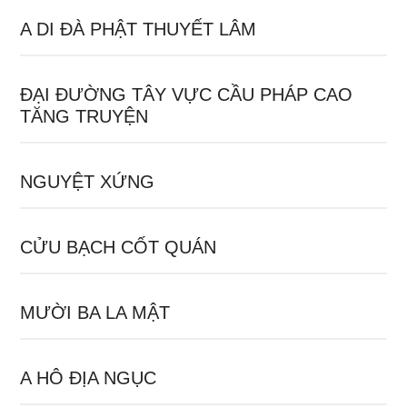
A DI ĐÀ PHẬT THUYẾT LÂM
ĐẠI ĐƯỜNG TÂY VỰC CẦU PHÁP CAO
TĂNG TRUYỆN
NGUYỆT XỨNG
CỬU BẠCH CỐT QUÁN
MƯỜI BA LA MẬT
A HÔ ĐỊA NGỤC