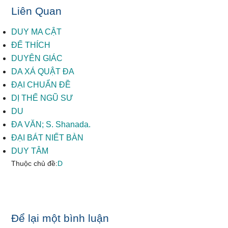
Liên Quan
DUY MA CẬT
ĐẾ THÍCH
DUYÊN GIÁC
DA XÁ QUẬT ĐA
ĐẠI CHUẨN ĐỀ
DỊ THẾ NGŨ SƯ
DU
ĐA VĂN; S. Shanada.
ĐẠI BÁT NIẾT BÀN
DUY TÂM
Thuộc chủ đề:
D
Reader
Để lại một bình luận