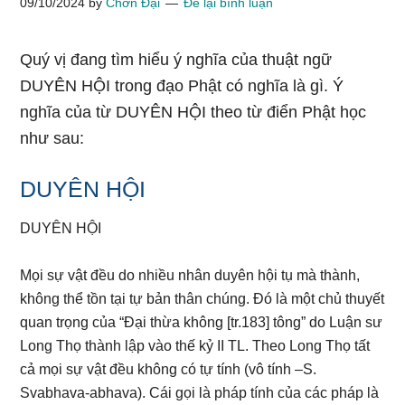
09/10/2024
by
Chơn Đại
Để lại bình luận
Quý vị đang tìm hiểu ý nghĩa của thuật ngữ
DUYÊN HỘI trong đạo Phật có nghĩa là gì. Ý
nghĩa của từ DUYÊN HỘI theo từ điển Phật học
như sau:
DUYÊN HỘI
DUYÊN HỘI
Mọi sự vật đều do nhiều nhân duyên hội tụ mà thành,
không thể tồn tại tự bản thân chúng. Đó là một chủ thuyết
quan trọng của “Đại thừa không [tr.183] tông” do Luận sư
Long Thọ thành lập vào thế kỷ II TL. Theo Long Thọ tất
cả mọi sự vật đều không có tự tính (vô tính –S.
Svabhava-abhava). Cái gọi là pháp tính của các pháp là