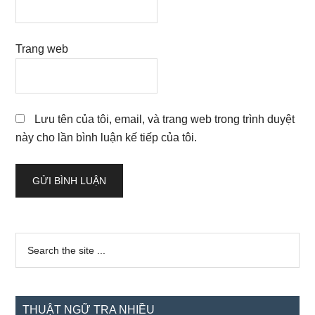
Trang web
Lưu tên của tôi, email, và trang web trong trình duyệt
này cho lần bình luận kế tiếp của tôi.
Sidebar
Search
the
chính
site
...
THUẬT NGỮ TRA NHIỀU