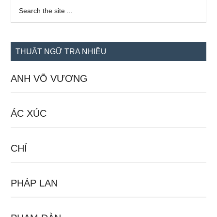
Sidebar
Search
the
chính
site
...
THUẬT NGỮ TRA NHIỀU
ANH VÕ VƯƠNG
ÁC XÚC
CHỈ
PHÁP LAN