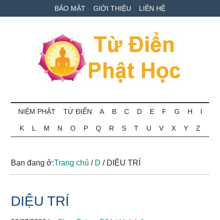
Skip
Skip
Bỏ
BẢO MẬT
GIỚI THIỆU
LIÊN HỆ
to
to
qua
main
secondary
primary
content
menu
sidebar
Từ
Tra
cứu
NIỆM PHẬT
TỪ ĐIỂN
A
B
C
D
E
F
G
H
I
điển
thuật
K
L
M
N
O
P
Q
R
S
T
U
V
X
Y
Z
ngữ
Phật
Phật
học
học
Bạn đang ở:
Trang chủ
/
D
/
DIỆU TRÍ
online
DIỆU TRÍ