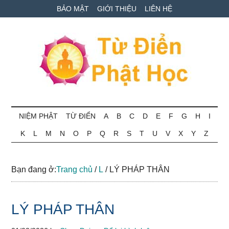
Skip
Skip
Bỏ
BẢO MẬT
GIỚI THIỆU
LIÊN HỆ
to
to
qua
main
secondary
primary
content
menu
sidebar
Từ
Tra
cứu
NIỆM PHẬT
TỪ ĐIỂN
A
B
C
D
E
F
G
H
I
điển
thuật
K
L
M
N
O
P
Q
R
S
T
U
V
X
Y
Z
ngữ
Phật
Phật
học
học
Bạn đang ở:
Trang chủ
/
L
/
LÝ PHÁP THÂN
online
LÝ PHÁP THÂN