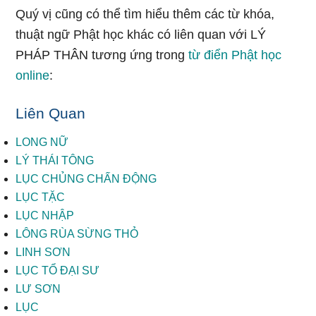
Quý vị cũng có thể tìm hiểu thêm các từ khóa,
thuật ngữ Phật học khác có liên quan với LÝ
PHÁP THÂN tương ứng trong
từ điển Phật học
online
:
Liên Quan
LONG NỮ
LÝ THÁI TÔNG
LỤC CHỦNG CHẤN ĐỘNG
LỤC TẶC
LỤC NHẬP
LÔNG RÙA SỪNG THỎ
LINH SƠN
LỤC TỔ ĐẠI SƯ
LƯ SƠN
LỤC