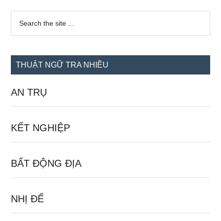
Sidebar
Search
the
chính
site
...
THUẬT NGỮ TRA NHIỀU
AN TRỤ
KẾT NGHIỆP
BẤT ĐỘNG ĐỊA
NHỊ ĐẾ