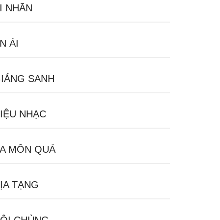
I NHÃN
N ÁI
IÁNG SANH
IỆU NHẠC
A MÔN QUẢ
ỊA TẠNG