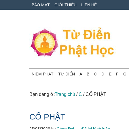
Skip
Skip
Bỏ
BẢO MẬT
GIỚI THIỆU
LIÊN HỆ
to
to
qua
main
secondary
primary
content
menu
sidebar
Từ
Tra
cứu
NIỆM PHẬT
TỪ ĐIỂN
A
B
C
D
E
F
G
điển
thuật
ngữ
Phật
Phật
Bạn đang ở:
Trang chủ
/
C
/
CỔ PHẬT
học
học
online
CỔ PHẬT
25/05/2026
by
Chơn Đại
Để lại bình luận