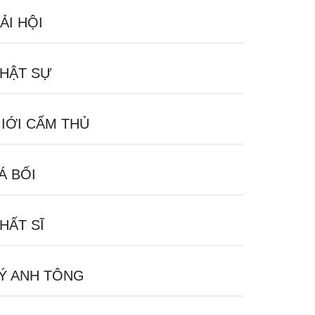
ẢI HỘI
HẬT SỰ
IỚI CẤM THỦ
Á BỐI
HẤT SĨ
Ý ANH TÔNG