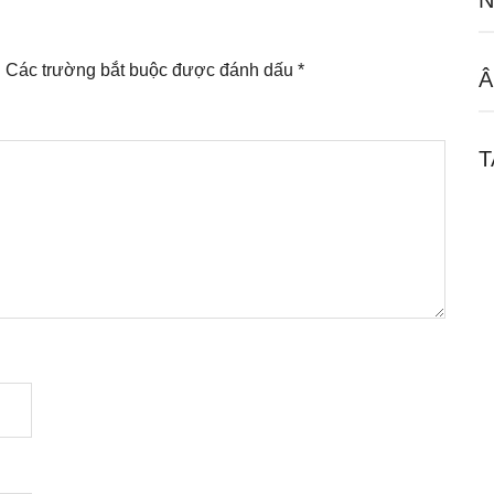
N
.
Các trường bắt buộc được đánh dấu
*
Â
T