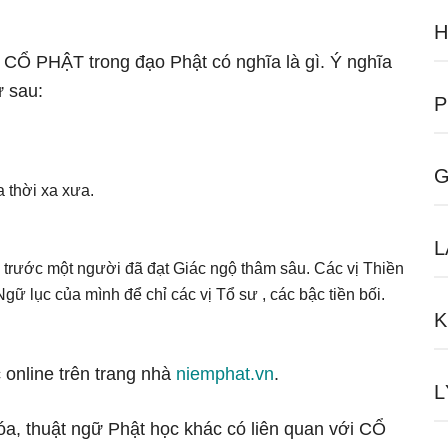
H
ữ CỔ PHẬT trong đạo Phật có nghĩa là gì. Ý nghĩa
 sau:
P
G
a thời xa xưa.
L
 trước một người đã đạt Giác ngộ thâm sâu. Các vị Thiền
ữ lục của mình để chỉ các vị Tổ sư , các bậc tiền bối.
K
 online trên trang nhà
niemphat.vn
.
L
óa, thuật ngữ Phật học khác có liên quan với CỔ