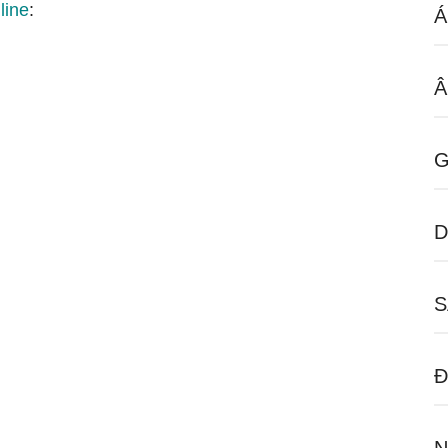
line
:
Á
Â
G
D
S
Đ