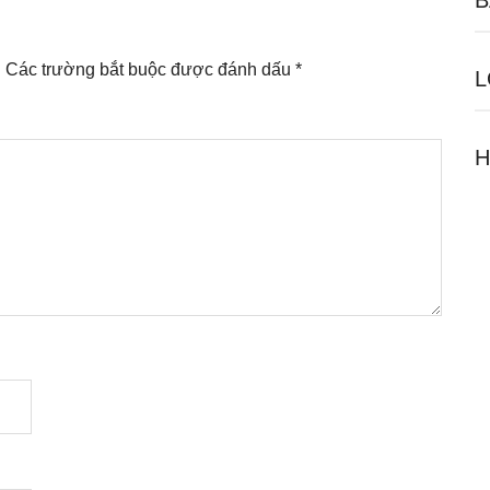
B
.
Các trường bắt buộc được đánh dấu
*
L
H