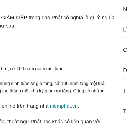
N
ữ GIẢM KIẾP trong đạo Phật có nghĩa là gì. Ý nghĩa
hư sau:
L
C
 bớt, cứ 100 năm giảm một tuổi.
D
chúng sinh tuần tự gia tăng, cứ 100 năm tăng một tuổi.
T
ng tạo thành một chu kỳ giảm rồi tăng. Cũng có những
 online trên trang nhà
niemphat.vn
.
T
óa, thuật ngữ Phật học khác có liên quan với