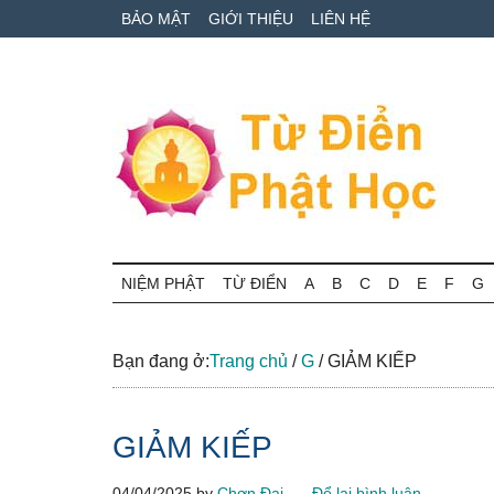
Skip
Skip
Bỏ
BẢO MẬT
GIỚI THIỆU
LIÊN HỆ
to
to
qua
main
secondary
primary
content
menu
sidebar
Từ
Tra
cứu
NIỆM PHẬT
TỪ ĐIỂN
A
B
C
D
E
F
G
điển
thuật
ngữ
Phật
Phật
Bạn đang ở:
Trang chủ
/
G
/
GIẢM KIẾP
học
học
online
GIẢM KIẾP
04/04/2025
by
Chơn Đại
Để lại bình luận