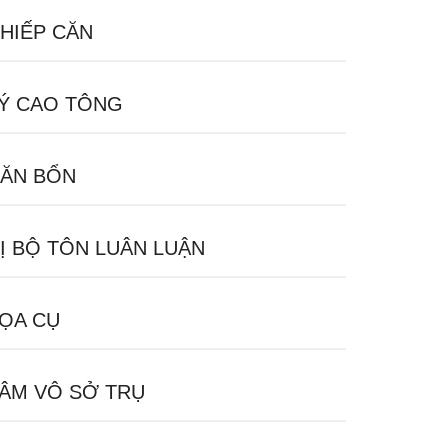
HIẾP CĂN
Ý CAO TÔNG
ĂN BỔN
Ị BỘ TÔN LUÂN LUẬN
ỌA CỤ
ÂM VÔ SỞ TRỤ