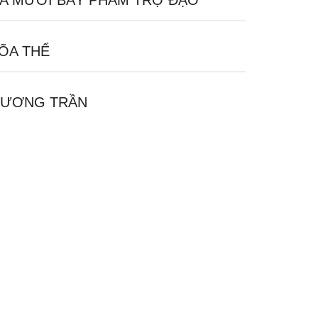
A MƯƠI BẢY PHẨM TRỢ ĐẠO
ÕA THỂ
ƯƠNG TRẦN