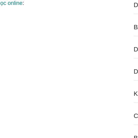
học online
:
D
B
D
D
K
C