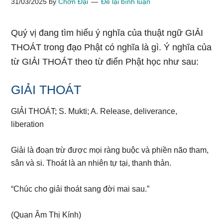
31/03/2025
by
Chơn Đại
Để lại bình luận
Quý vị đang tìm hiểu ý nghĩa của thuật ngữ GIẢI
THOÁT trong đạo Phật có nghĩa là gì. Ý nghĩa của
từ GIẢI THOÁT theo từ điển Phật học như sau:
GIẢI THOÁT
GIẢI THOÁT; S. Mukti; A. Release, deliverance,
liberation
Giải là đoạn trừ được mọi ràng buộc và phiền não tham,
sân và si. Thoát là an nhiên tự tại, thanh thản.
“Chúc cho giải thoát sang đời mai sau.”
(Quan Âm Thị Kính)