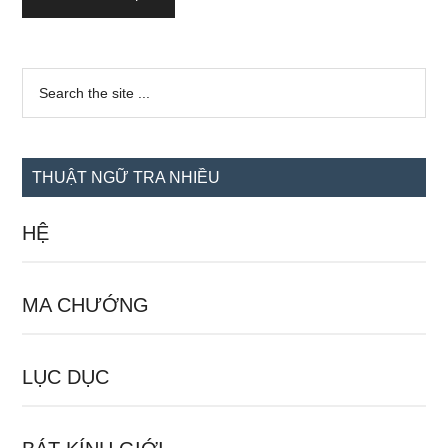
Sidebar
Search
the
chính
site
...
THUẬT NGỮ TRA NHIỀU
HỆ
MA CHƯỚNG
LỤC DỤC