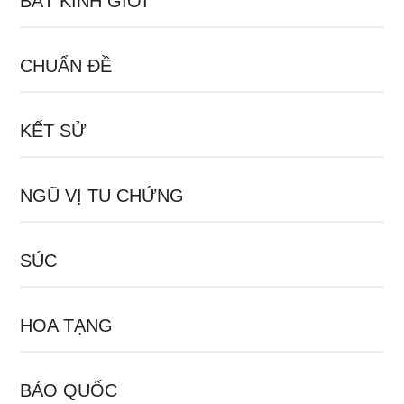
BÁT KÍNH GIỚI
CHUẨN ĐỀ
KẾT SỬ
NGŨ VỊ TU CHỨNG
SÚC
HOA TẠNG
BẢO QUỐC