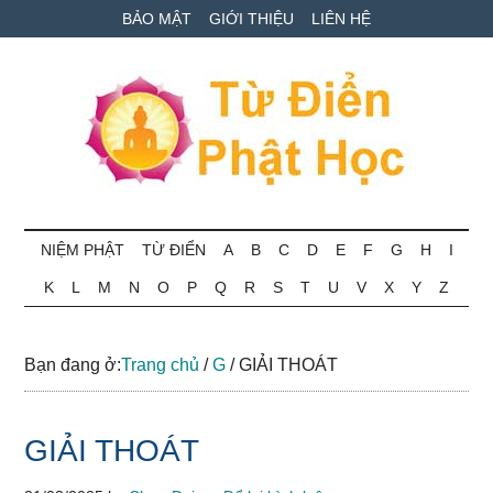
Skip
Skip
Bỏ
BẢO MẬT
GIỚI THIỆU
LIÊN HỆ
to
to
qua
main
secondary
primary
content
menu
sidebar
Từ
Tra
cứu
NIỆM PHẬT
TỪ ĐIỂN
A
B
C
D
E
F
G
H
I
điển
thuật
K
L
M
N
O
P
Q
R
S
T
U
V
X
Y
Z
ngữ
Phật
Phật
học
học
Bạn đang ở:
Trang chủ
/
G
/
GIẢI THOÁT
online
GIẢI THOÁT