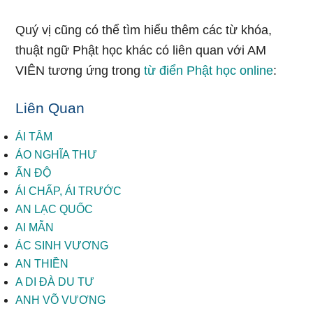
Quý vị cũng có thể tìm hiểu thêm các từ khóa,
thuật ngữ Phật học khác có liên quan với AM
VIÊN tương ứng trong
từ điển Phật học online
:
Liên Quan
ÁI TÂM
ÁO NGHĨA THƯ
ẤN ĐỘ
ÁI CHẤP, ÁI TRƯỚC
AN LẠC QUỐC
AI MẪN
ÁC SINH VƯƠNG
AN THIỀN
A DI ĐÀ DU TƯ
ANH VÕ VƯƠNG