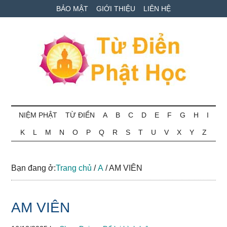
Skip
Skip
Bỏ
BẢO MẬT
GIỚI THIỆU
LIÊN HỆ
to
to
qua
main
secondary
primary
content
menu
sidebar
Từ
Tra
cứu
NIỆM PHẬT
TỪ ĐIỂN
A
B
C
D
E
F
G
H
I
điển
thuật
K
L
M
N
O
P
Q
R
S
T
U
V
X
Y
Z
ngữ
Phật
Phật
học
học
Bạn đang ở:
Trang chủ
/
A
/
AM VIÊN
online
AM VIÊN