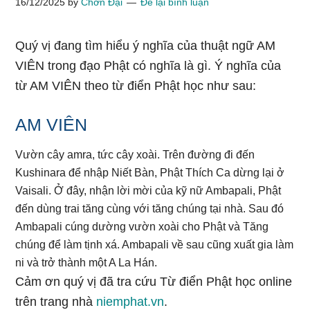
16/12/2025
by
Chơn Đại
Để lại bình luận
Quý vị đang tìm hiểu ý nghĩa của thuật ngữ AM
VIÊN trong đạo Phật có nghĩa là gì. Ý nghĩa của
từ AM VIÊN theo từ điển Phật học như sau:
AM VIÊN
Vườn cây amra, tức cây xoài. Trên đường đi đến
Kushinara để nhập Niết Bàn, Phật Thích Ca dừng lại ở
Vaisali. Ở đây, nhận lời mời của kỹ nữ Ambapali, Phật
đến dùng trai tăng cùng với tăng chúng tại nhà. Sau đó
Ambapali cúng dường vườn xoài cho Phật và Tăng
chúng để làm tịnh xá. Ambapali về sau cũng xuất gia làm
ni và trở thành một A La Hán.
Cảm ơn quý vị đã tra cứu Từ điển Phật học online
trên trang nhà
niemphat.vn
.