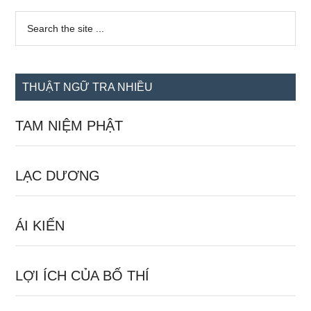
Sidebar
Search
the
chính
site
...
THUẬT NGỮ TRA NHIỀU
TAM NIỆM PHẬT
LẠC DƯƠNG
ÁI KIẾN
LỢI ÍCH CỦA BỐ THÍ