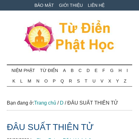
Skip
Skip
Bỏ
BẢO MẬT
GIỚI THIỆU
LIÊN HỆ
to
to
qua
main
secondary
primary
content
menu
sidebar
Từ
Tra
cứu
NIỆM PHẬT
TỪ ĐIỂN
A
B
C
D
E
F
G
H
I
điển
thuật
K
L
M
N
O
P
Q
R
S
T
U
V
X
Y
Z
ngữ
Phật
Phật
học
học
Bạn đang ở:
Trang chủ
/
D
/
ĐÂU SUẤT THIÊN TỬ
online
ĐÂU SUẤT THIÊN TỬ