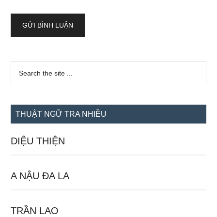
Sidebar
Search
the
chính
site
...
THUẬT NGỮ TRA NHIỀU
DIỆU THIỆN
A NẬU ĐA LA
TRẦN LAO