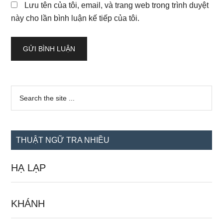
Lưu tên của tôi, email, và trang web trong trình duyệt
này cho lần bình luận kế tiếp của tôi.
Sidebar
Search
the
chính
site
...
THUẬT NGỮ TRA NHIỀU
HẠ LẠP
KHÁNH