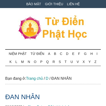
Skip
Skip
Bỏ
BẢO MẬT
GIỚI THIỆU
LIÊN HỆ
to
to
qua
main
secondary
primary
content
menu
sidebar
Từ
Tra
cứu
NIỆM PHẬT
TỪ ĐIỂN
A
B
C
D
E
F
G
H
I
điển
thuật
K
L
M
N
O
P
Q
R
S
T
U
V
X
Y
Z
ngữ
Phật
Phật
học
học
Bạn đang ở:
Trang chủ
/
D
/
ĐAN NHÂN
online
ĐAN NHÂN