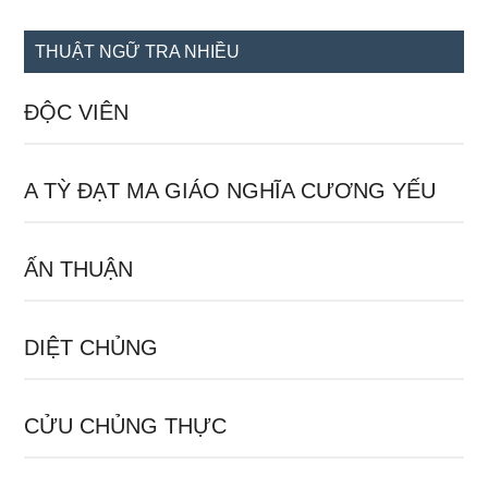
site
...
THUẬT NGỮ TRA NHIỀU
ĐỘC VIÊN
A TỲ ĐẠT MA GIÁO NGHĨA CƯƠNG YẾU
ẤN THUẬN
DIỆT CHỦNG
CỬU CHỦNG THỰC