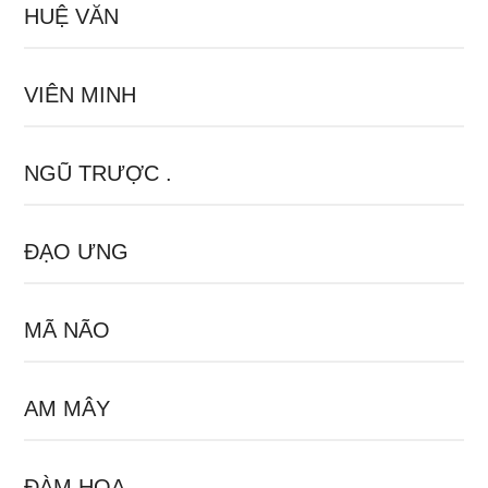
HUỆ VĂN
VIÊN MINH
NGŨ TRƯỢC .
ĐẠO ƯNG
MÃ NÃO
AM MÂY
ĐÀM HOA