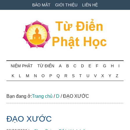
Skip
Skip
Bỏ
BẢO MẬT
GIỚI THIỆU
LIÊN HỆ
to
to
qua
main
secondary
primary
content
menu
sidebar
Từ
Tra
cứu
NIỆM PHẬT
TỪ ĐIỂN
A
B
C
D
E
F
G
H
I
điển
thuật
K
L
M
N
O
P
Q
R
S
T
U
V
X
Y
Z
ngữ
Phật
Phật
học
học
Bạn đang ở:
Trang chủ
/
D
/
ĐẠO XƯỚC
online
ĐẠO XƯỚC