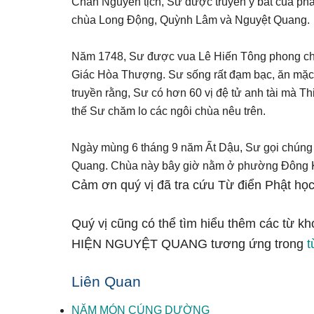
Chân Nguyên tịch, Sư được truyền y bát của phá
chùa Long Ðộng, Quỳnh Lâm và Nguyệt Quang.
Năm 1748, Sư được vua Lê Hiến Tông phong ch
Giác Hòa Thượng. Sư sống rất đạm bạc, ăn mặc r
truyền rằng, Sư có hơn 60 vị đệ tử anh tài mà Th
thế Sư chăm lo các ngôi chùa nêu trên.
Ngày mùng 6 tháng 9 năm Ất Dậu, Sư gọi chúng lại
Quang. Chùa này bây giờ nằm ở phường Ðông K
Cảm ơn quý vị đã tra cứu Từ điển Phật học
Quý vị cũng có thể tìm hiểu thêm các từ k
HIỆN NGUYỆT QUANG tương ứng trong
t
Liên Quan
NĂM MÓN CÚNG DƯỜNG