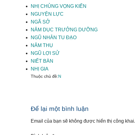
NHỊ CHỦNG VỌNG KIẾN
NGUYỆN LỰC
NGÃ SỞ
NĂM DỤC TRƯỞNG DƯỠNG
NGŨ NHÂN TU ĐẠO
NĂM THỤ
NGŨ LỢI SỬ
NIẾT BÀN
NHỊ GIA
Thuộc chủ đề:
N
Reader
Để lại một bình luận
Interactions
Email của bạn sẽ không được hiển thị công khai