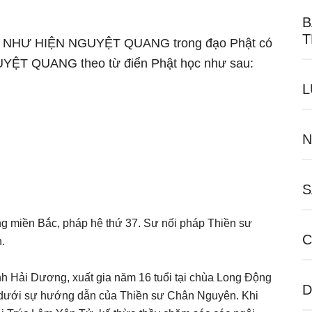
B
T
 ngữ NHƯ HIỆN NGUYỆT QUANG trong đạo Phật có
GUYỆT QUANG theo từ điển Phật học như sau:
L
N
S
ng miền Bắc, pháp hệ thứ 37. Sư nối pháp Thiền sư
C
.
h Hải Dương, xuất gia năm 16 tuổi tại chùa Long Ðộng
D
c dưới sự hướng dẫn của Thiền sư Chân Nguyên. Khi