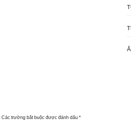
T
T
Â
.
Các trường bắt buộc được đánh dấu
*