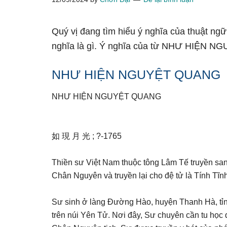
Quý vị đang tìm hiểu ý nghĩa của thuật
nghĩa là gì. Ý nghĩa của từ NHƯ HIỆN N
NHƯ HIỆN NGUYỆT QUANG
NHƯ HIỆN NGUYỆT QUANG
如 現 月 光 ; ?-1765
Thiền sư Việt Nam thuộc tông Lâm Tế truyền sa
Chân Nguyên và truyền lại cho đệ tử là Tính Tĩnh
Sư sinh ở làng Ðường Hào, huyện Thanh Hà, tỉn
trên núi Yên Tử. Nơi đây, Sư chuyên cần tu họ