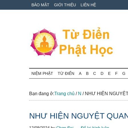
Skip
Skip
Bỏ
BẢO MẬT
GIỚI THIỆU
LIÊN HỆ
to
to
qua
main
secondary
primary
content
menu
sidebar
Từ
Tra
cứu
NIỆM PHẬT
TỪ ĐIỂN
A
B
C
D
E
F
G
điển
thuật
ngữ
Phật
Phật
Bạn đang ở:
Trang chủ
/
N
/
NHƯ HIỆN NGUYỆ
học
học
online
NHƯ HIỆN NGUYỆT QUA
12/09/2024
by
Chơn Đại
Để lại bình luận