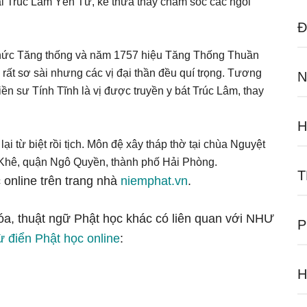
i Trúc Lâm Yên Tử, kế thừa thầy chăm sóc các ngôi
Đ
ức Tăng thống và năm 1757 hiệu Tăng Thống Thuần
ất sơ sài nhưng các vị đại thần đều quí trọng. Tương
N
iền sư Tính Tĩnh là vị được truyền y bát Trúc Lâm, thay
H
 từ biệt rồi tịch. Môn đệ xây tháp thờ tại chùa Nguyệt
hê, quận Ngô Quyền, thành phố Hải Phòng.
T
 online trên trang nhà
niemphat.vn
.
hóa, thuật ngữ Phật học khác có liên quan với NHƯ
P
ừ điển Phật học online
:
H