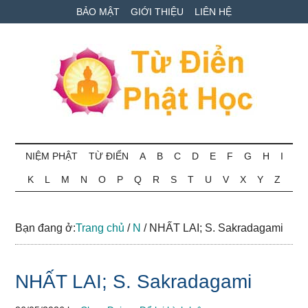
Skip
Skip
Bỏ
BẢO MẬT
GIỚI THIỆU
LIÊN HỆ
to
to
qua
main
secondary
primary
content
menu
sidebar
Từ
Tra
cứu
NIỆM PHẬT
TỪ ĐIỂN
A
B
C
D
E
F
G
H
I
điển
thuật
K
L
M
N
O
P
Q
R
S
T
U
V
X
Y
Z
ngữ
Phật
Phật
học
học
Bạn đang ở:
Trang chủ
/
N
/
NHẤT LAI; S. Sakradagami
online
NHẤT LAI; S. Sakradagami