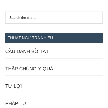
Sidebar
Search
the
chính
site
...
THUẬT NGỮ TRA NHIỀU
CẦU DANH BỒ TÁT
THẬP CHỦNG Y QUẢ
TỰ LỢI
PHÁP TỰ