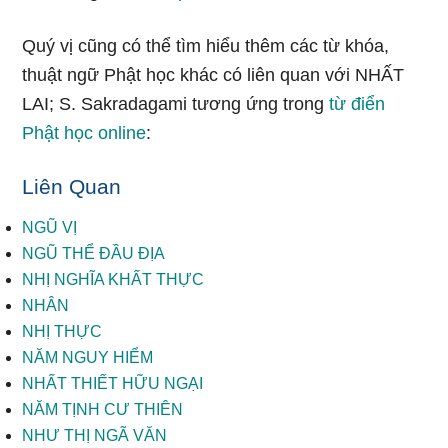
Quý vị cũng có thể tìm hiểu thêm các từ khóa,
thuật ngữ Phật học khác có liên quan với NHẤT
LAI; S. Sakradagami tương ứng trong
từ điển
Phật học online
:
Liên Quan
NGŨ VỊ
NGŨ THỂ ĐẦU ĐỊA
NHỊ NGHĨA KHẤT THỰC
NHÂN
NHỊ THỰC
NĂM NGUY HIỂM
NHẤT THIẾT HỮU NGẠI
NĂM TỊNH CƯ THIÊN
NHƯ THỊ NGÃ VĂN