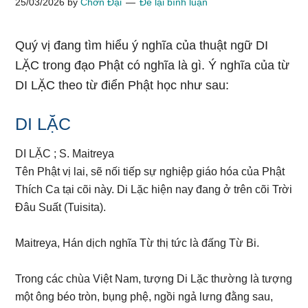
25/03/2026
by
Chơn Đại
Để lại bình luận
Quý vị đang tìm hiểu ý nghĩa của thuật ngữ DI
LẶC trong đạo Phật có nghĩa là gì. Ý nghĩa của từ
DI LẶC theo từ điển Phật học như sau:
DI LẶC
DI LẶC ; S. Maitreya
Tên Phật vị lai, sẽ nối tiếp sự nghiệp giáo hóa của Phật
Thích Ca tại cõi này. Di Lặc hiện nay đang ở trên cõi Trời
Đâu Suất (Tuisita).
Maitreya, Hán dịch nghĩa Từ thị tức là đấng Từ Bi.
Trong các chùa Việt Nam, tượng Di Lặc thường là tượng
một ông béo tròn, bụng phệ, ngồi ngả lưng đằng sau,