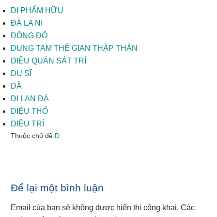
DỊ PHẨM HỮU
ĐÀ LA NI
ĐÔNG ĐỘ
DUNG TAM THẾ GIAN THẬP THÂN
DIỆU QUÁN SÁT TRÍ
DU SĨ
DÃ
DI LAN ĐÀ
DIỆU THỔ
DIỆU TRÍ
Thuộc chủ đề:
D
Reader
Để lại một bình luận
Interactions
Email của bạn sẽ không được hiển thị công khai.
Các