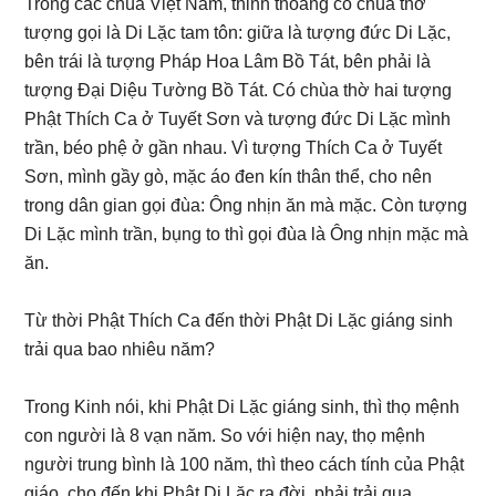
Trong các chùa Việt Nam, thỉnh thoảng có chùa thờ
tượng gọi là Di Lặc tam tôn: giữa là tượng đức Di Lặc,
bên trái là tượng Pháp Hoa Lâm Bồ Tát, bên phải là
tượng Đại Diệu Tường Bồ Tát. Có chùa thờ hai tượng
Phật Thích Ca ở Tuyết Sơn và tượng đức Di Lặc mình
trần, béo phệ ở gần nhau. Vì tượng Thích Ca ở Tuyết
Sơn, mình gầy gò, mặc áo đen kín thân thể, cho nên
trong dân gian gọi đùa: Ông nhịn ăn mà mặc. Còn tượng
Di Lặc mình trần, bụng to thì gọi đùa là Ông nhịn mặc mà
ăn.
Từ thời Phật Thích Ca đến thời Phật Di Lặc giáng sinh
trải qua bao nhiêu năm?
Trong Kinh nói, khi Phật Di Lặc giáng sinh, thì thọ mệnh
con người là 8 vạn năm. So với hiện nay, thọ mệnh
người trung bình là 100 năm, thì theo cách tính của Phật
giáo, cho đến khi Phật Di Lặc ra đời, phải trải qua