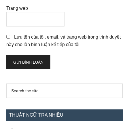
Trang web
Lưu tên của tôi, email, và trang web trong trình duyệt
này cho lần bình luận kế tiếp của tôi.
Sidebar
Search
the
chính
site
...
THUẬT NGỮ TRA NHIỀU