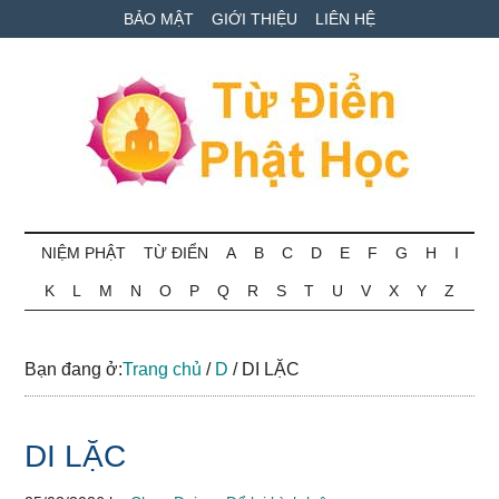
Skip
Skip
Bỏ
BẢO MẬT
GIỚI THIỆU
LIÊN HỆ
to
to
qua
main
secondary
primary
content
menu
sidebar
Từ
Tra
cứu
NIỆM PHẬT
TỪ ĐIỂN
A
B
C
D
E
F
G
H
I
điển
thuật
K
L
M
N
O
P
Q
R
S
T
U
V
X
Y
Z
ngữ
Phật
Phật
học
học
Bạn đang ở:
Trang chủ
/
D
/
DI LẶC
online
DI LẶC