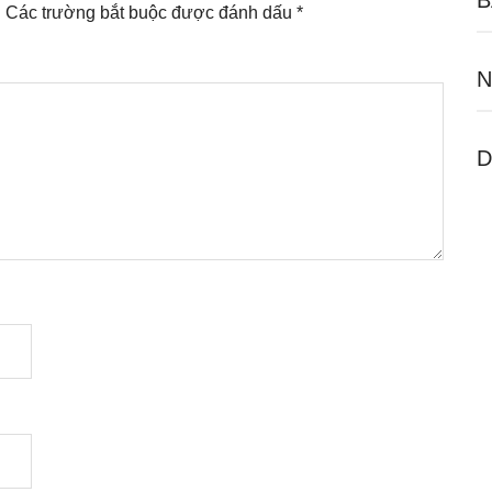
B
.
Các trường bắt buộc được đánh dấu
*
N
D