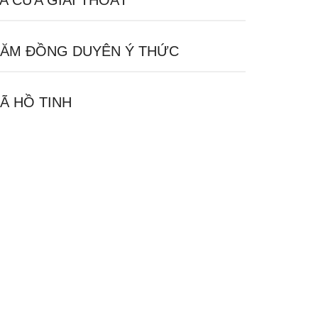
A CỬA GIẢI THOÁT
ĂM ĐỒNG DUYÊN Ý THỨC
Ã HỒ TINH