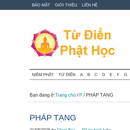
Skip
Skip
Bỏ
BẢO MẬT
GIỚI THIỆU
LIÊN HỆ
to
to
qua
main
secondary
primary
content
menu
sidebar
Từ
Tra
cứu
NIỆM PHẬT
TỪ ĐIỂN
A
B
C
D
E
F
G
điển
thuật
ngữ
Phật
Phật
Bạn đang ở:
Trang chủ
/
P
/
PHÁP TẠNG
học
học
online
PHÁP TẠNG
21/08/2025
by
Chơn Đại
Để lại bình luận