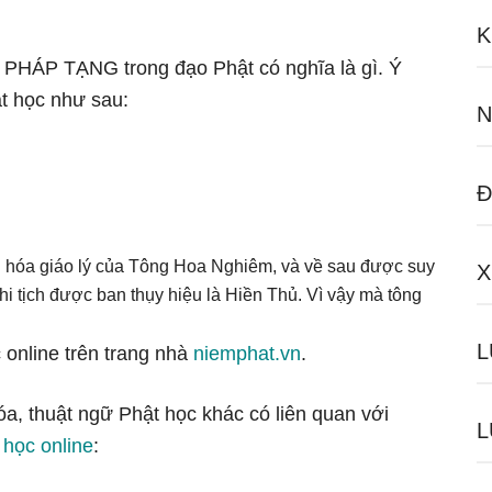
K
ữ PHÁP TẠNG trong đạo Phật có nghĩa là gì. Ý
t học như sau:
N
Đ
g hóa giáo lý của Tông Hoa Nghiêm, và về sau được suy
X
hi tịch được ban thụy hiệu là Hiền Thủ. Vì vậy mà tông
L
 online trên trang nhà
niemphat.vn
.
óa, thuật ngữ Phật học khác có liên quan với
L
 học online
: