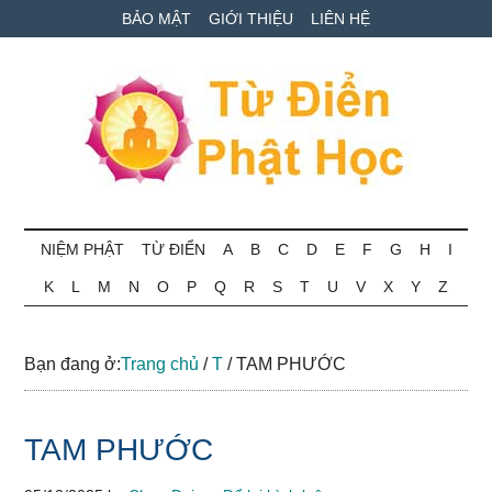
Skip
Skip
Bỏ
BẢO MẬT
GIỚI THIỆU
LIÊN HỆ
to
to
qua
main
secondary
primary
content
menu
sidebar
Từ
Tra
cứu
NIỆM PHẬT
TỪ ĐIỂN
A
B
C
D
E
F
G
H
I
điển
thuật
K
L
M
N
O
P
Q
R
S
T
U
V
X
Y
Z
ngữ
Phật
Phật
học
học
Bạn đang ở:
Trang chủ
/
T
/
TAM PHƯỚC
online
TAM PHƯỚC