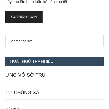
này cho lần bình luận kế tiếp của tôi.
Sidebar
Search
the
chính
site
...
THUẬT NGỮ TRA NHIỀU
ƯNG VÔ SỞ TRỤ
TỨ CHỦNG XẢ