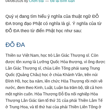
04/08/2026
by
Chơn Đại
Để lại bình luận
Quý vị đang tìm hiểu ý nghĩa của thuật ngữ ĐỖ
ĐA trong đạo Phật có nghĩa là gì. Ý nghĩa của từ
ĐỖ ĐA theo từ điển Phật học như sau:
ĐỖ ĐA
Thiền sư Việt Nam, học trò Lân Giác Thượng sĩ. Còn
được tôn xưng là Lưỡng Quốc Hòa thượng, vì ông được
Lân Giác Thượng sĩ, chùa Liên Tông phái sang Trung
Quốc (Quảng Châu) học ở chùa Khánh Vân, trên núi
Đỉnh Hồ, học ba năm, lên chức Hòa Thượng rồi mới về
nước, đem theo Kinh, Luật, Luận ba trăm bộ, tất cả hơn
một nghìn cuốn. Hòa Thượng Đỗ Đa nối nghiệp Hòa
Thượng Lân Giác làm tổ thứ 31 của phái Thiền Lâm Tế
ở Trung Hoa, và tổ thứ hai của phái Thiền Liên Tông ở