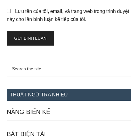
Lưu tên của tôi, email, và trang web trong trình duyệt
này cho lần bình luận kế tiếp của tôi.
Sidebar
Search
the
chính
site
...
THUẬT NGỮ TRA NHIỀU
NĂNG BIẾN KẾ
BÁT BIỆN TÀI