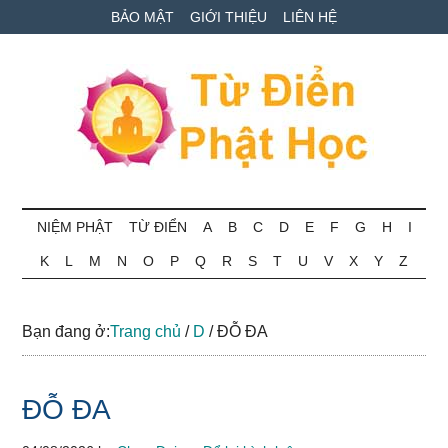
Skip
Skip
Bỏ
BẢO MẬT
GIỚI THIỆU
LIÊN HỆ
to
to
qua
main
secondary
primary
content
menu
sidebar
Từ
Tra
cứu
NIỆM PHẬT
TỪ ĐIỂN
A
B
C
D
E
F
G
H
I
điển
thuật
K
L
M
N
O
P
Q
R
S
T
U
V
X
Y
Z
ngữ
Phật
Phật
học
học
Bạn đang ở:
Trang chủ
/
D
/
ĐỖ ĐA
online
ĐỖ ĐA