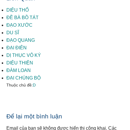
DIỆU THỔ
ĐỀ BÀ BỒ TÁT
ĐẠO XƯỚC
DU SĨ
ĐẠO QUANG
ĐẠI ĐIÊN
DỊ THỤC VÔ KÝ
DIỆU THIỆN
ĐÀM LOAN
ĐẠI CHÚNG BỘ
Thuộc chủ đề:
D
Reader
Để lại một bình luận
Interactions
Email của bạn sẽ không được hiển thị công khai.
Các