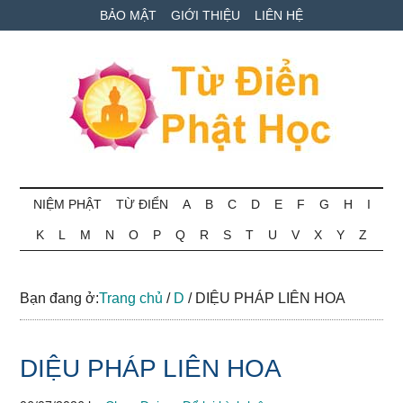
Skip
Skip
Bỏ
BẢO MẬT
GIỚI THIỆU
LIÊN HỆ
to
to
qua
main
secondary
primary
content
menu
sidebar
Từ
Tra
cứu
NIỆM PHẬT
TỪ ĐIỂN
A
B
C
D
E
F
G
H
I
điển
thuật
K
L
M
N
O
P
Q
R
S
T
U
V
X
Y
Z
ngữ
Phật
Phật
học
học
Bạn đang ở:
Trang chủ
/
D
/
DIỆU PHÁP LIÊN HOA
online
DIỆU PHÁP LIÊN HOA