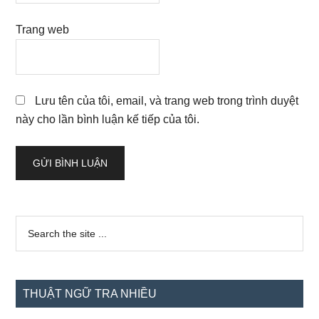
Trang web
Lưu tên của tôi, email, và trang web trong trình duyệt
này cho lần bình luận kế tiếp của tôi.
Sidebar
Search
the
chính
site
...
THUẬT NGỮ TRA NHIỀU