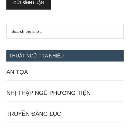
Sidebar
Search
the
chính
site
...
THUẬT NGỮ TRA NHIỀU
AN TỌA
NHỊ THẬP NGŨ PHƯƠNG TIỆN
TRUYỀN ĐĂNG LỤC