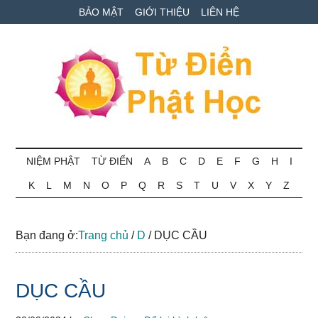
Skip
Skip
Bỏ
BẢO MẬT
GIỚI THIỆU
LIÊN HỆ
to
to
qua
main
secondary
primary
content
menu
sidebar
Từ
Tra
cứu
NIỆM PHẬT
TỪ ĐIỂN
A
B
C
D
E
F
G
H
I
điển
thuật
K
L
M
N
O
P
Q
R
S
T
U
V
X
Y
Z
ngữ
Phật
Phật
học
học
Bạn đang ở:
Trang chủ
/
D
/
DỤC CẦU
online
DỤC CẦU