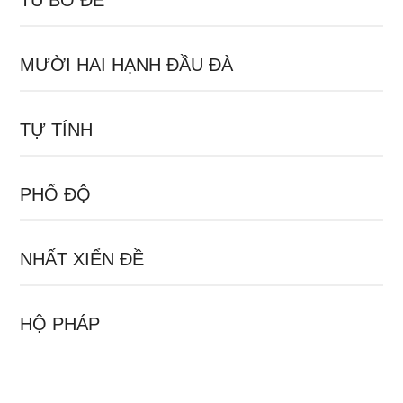
TU BỒ ĐỀ
MƯỜI HAI HẠNH ĐẦU ĐÀ
TỰ TÍNH
PHỔ ĐỘ
NHẤT XIỂN ĐỀ
HỘ PHÁP