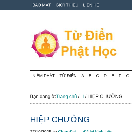
Skip
Skip
Bỏ
BẢO MẬT
GIỚI THIỆU
LIÊN HỆ
to
to
qua
main
secondary
primary
content
menu
sidebar
Từ
Tra
cứu
NIỆM PHẬT
TỪ ĐIỂN
A
B
C
D
E
F
G
điển
thuật
ngữ
Phật
Phật
Bạn đang ở:
Trang chủ
/
H
/
HIỆP CHƯỞNG
học
học
online
HIỆP CHƯỞNG
27/10/2025
by
Chơn Đại
Để lại bình luận