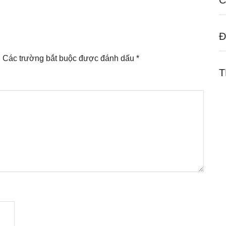
C
Đ
.
Các trường bắt buộc được đánh dấu
*
T