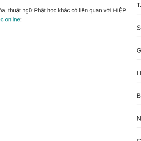
T
óa, thuật ngữ Phật học khác có liên quan với HIỆP
c online
:
S
G
H
B
N