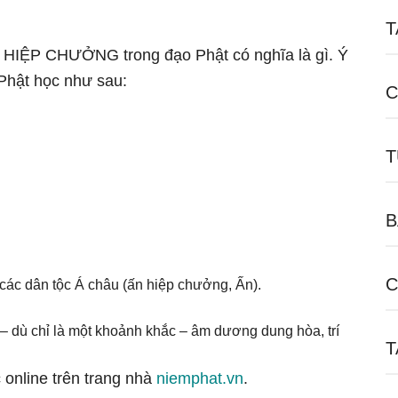
T
gữ HIỆP CHƯỞNG trong đạo Phật có nghĩa là gì. Ý
Phật học như sau:
C
T
B
C
các dân tộc Á châu (ấn hiệp chưởng, Ấn).
 – dù chỉ là một khoảnh khắc – âm dương dung hòa, trí
T
 online trên trang nhà
niemphat.vn
.