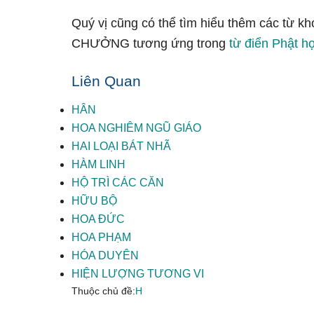
Quý vị cũng có thể tìm hiểu thêm các từ kh
CHƯỞNG tương ứng trong
từ điển Phật họ
Liên Quan
HÂN
HOA NGHIÊM NGŨ GIÁO
HAI LOẠI BÁT NHÃ
HÀM LINH
HỘ TRÌ CÁC CĂN
HỮU BỘ
HOA ĐỨC
HOA PHẠM
HÓA DUYÊN
HIỆN LƯỢNG TƯƠNG VI
Thuộc chủ đề:
H