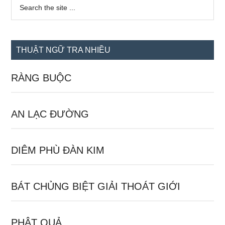
Sidebar
Search
the
chính
site
...
THUẬT NGỮ TRA NHIỀU
RÀNG BUỘC
AN LẠC ĐƯỜNG
DIÊM PHÙ ĐÀN KIM
BÁT CHỦNG BIỆT GIẢI THOÁT GIỚI
PHẬT QUẢ