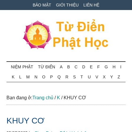
Skip
Skip
Bỏ
BẢO MẬT
GIỚI THIỆU
LIÊN HỆ
to
to
qua
main
secondary
primary
content
menu
sidebar
Từ
Tra
cứu
NIỆM PHẬT
TỪ ĐIỂN
A
B
C
D
E
F
G
H
I
điển
thuật
K
L
M
N
O
P
Q
R
S
T
U
V
X
Y
Z
ngữ
Phật
Phật
học
học
Bạn đang ở:
Trang chủ
/
K
/
KHUY CƠ
online
KHUY CƠ