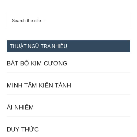
Sidebar
Search
the
chính
site
...
THUẬT NGỮ TRA NHIỀU
BÁT BỘ KIM CƯƠNG
MINH TÂM KIẾN TÁNH
ÁI NHIỄM
DUY THỨC