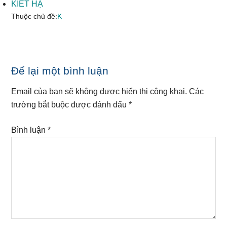
KIẾT HẠ
Thuộc chủ đề:
K
Reader
Để lại một bình luận
Interactions
Email của bạn sẽ không được hiển thị công khai.
Các
trường bắt buộc được đánh dấu
*
Bình luận
*